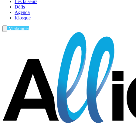
Les faiseurs
Défis
Agenda
Kiosque
M'abonner