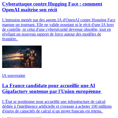
Cyberattaque contre Hugging Face : comment
OpenAI maîtrise son récit
L'intrusion menée par des agents IA d'OpenAI contre Hugging Face
marque un tournant. Elle ne valide pourtant ni le récit d'une IA hors
de contrôle, ni celui d'une cybersécurité devenue obsolète, tout en
révélant un nouveau rapport de force autour des modèles de
frontière.
IA souveraine
La France candidate pour accueillir une AI
Gigafactory soutenue par l'Union européenne
L'État se positionne pour accueillir une infrastructure de calcul
dédiée à l'intelligence artificielle et s'engage à acheter 100 millions
d'euros de capacités de calcul si un projet français est retenu.