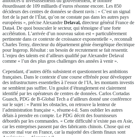
annonces d’investissements du gouvernement, le nombre
étourdissant de 109 milliards d’euros résonne encore. Les 850
décideurs des centres de données se disent ravis : « C’est un signal
fort de la part de l’État, qu’on ne constate pas dans les autres pays
européens », précise Alexandre
Delaval,
directeur général France de
Data4. De quoi bousculer le secteur, qui témoigne d’une forte
accélération. L’arrivée d’un nouveau salon est « particulièrement
pertinente dans ce contexte de croissance exponentielle », reconnaît
Charles Terny, directeur du département génie énergétique électrique
pour Ingerop. Résultat : un besoin de recrutement se fait ressentir.
L’enjeu des talents est d’ailleurs qualifié par Alexandre Delaval
comme « l’un des plus gros challenges des années à venir ».
Cependant, d’autres défis subsistent et questionnent les ambitions
françaises. Dans le contexte d’une course effrénée pour développer
des infrastructures essentielles à l’essor de l’IA, les montants investis
ne semblent pas suffire. Un goulot d’étranglement est clairement
identifié par les opérateurs de centres de données. Carlos Cortadas
Guasch, PDG de B-Global Tech a d’ailleurs donné une conférence
sur le sujet : « Parmi les obstacles, on retrouve la lenteur de
l’administration française », résume-t-il. Sans oublier les autres
délais à prendre en compte. Le PDG décrit des fournisseurs
débordés par les commandes. « Cette difficulté n’existe pas en Asie,
car les entreprises passent par des fabricants chinois. Chose qui est
encore mal vue en France, car la majorité des clients finaux sont