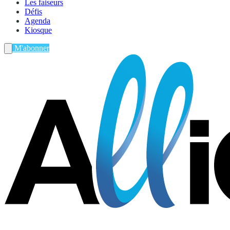
Les faiseurs
Défis
Agenda
Kiosque
M'abonner