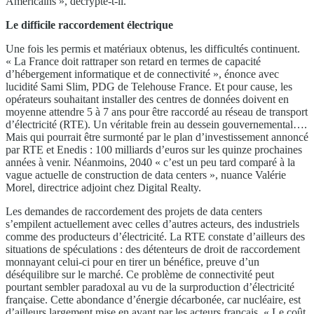
Américains », décrypte-t-il.
Le difficile raccordement électrique
Une fois les permis et matériaux obtenus, les difficultés continuent.
« La France doit rattraper son retard en termes de capacité
d’hébergement informatique et de connectivité », énonce avec
lucidité Sami Slim, PDG de Telehouse France. Et pour cause, les
opérateurs souhaitant installer des centres de données doivent en
moyenne attendre 5 à 7 ans pour être raccordé au réseau de transport
d’électricité (RTE). Un véritable frein au dessein gouvernemental….
Mais qui pourrait être surmonté par le plan d’investissement annoncé
par RTE et Enedis : 100 milliards d’euros sur les quinze prochaines
années à venir. Néanmoins, 2040 « c’est un peu tard comparé à la
vague actuelle de construction de data centers », nuance Valérie
Morel, directrice adjoint chez Digital Realty.
Les demandes de raccordement des projets de data centers
s’empilent actuellement avec celles d’autres acteurs, des industriels
comme des producteurs d’électricité. La RTE constate d’ailleurs des
situations de spéculations : des détenteurs de droit de raccordement
monnayant celui-ci pour en tirer un bénéfice, preuve d’un
déséquilibre sur le marché. Ce problème de connectivité peut
pourtant sembler paradoxal au vu de la surproduction d’électricité
française. Cette abondance d’énergie décarbonée, car nucléaire, est
d’ailleurs largement mise en avant par les acteurs français. « Le coût