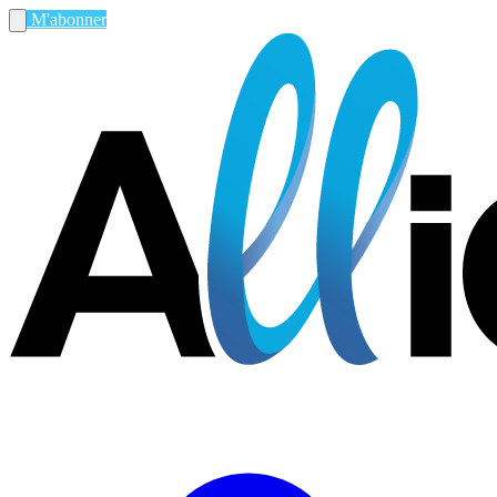
M'abonner