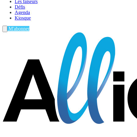
Les faiseurs
Défis
Agenda
Kiosque
M'abonner