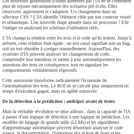
Les nouvelles générations d'outils alimentés par l'IA ne se contentent
plus de rejouer mécaniquement des scénarios pré-écrits. Elles
observent, apprennent et s'adaptent. Un changement dans un
sélecteur CSS ? L'IA identifie l'élément cible par son contexte visuel
et sémantique. Une nouvelle étape ajoutée dans un processus ? Elle
l'intègre en analysant les schémas d'utilisation réels.
L'IA change la relation entre les tests et le code qu'ils testent. Jusqu’à
présent, cette relation était rigide : un test cassé signifiait soit un bug,
soit un test obsolète à corriger manuellement. Aujourd'hui, des
systèmes d'IA peuvent analyser les changements de code,
comprendre leur intention, et mettre à jour automatiquement les
assertions des tests en conséquence, tout en signalant les
comportements véritablement régressifs.
Cette autonomie transforme radicalement l'économie de
l'automatisation des tests. Le ROI ne se calcule plus uniquement en
temps d'exécution gagné, mais en agilité retrouvée.
De la détection à la prédiction : anticiper avant de tester
Mais la véritable révolution se situe ailleurs : dans la capacité de l'IA
à passer d'une logique de détection à une logique de prédiction. Les
modèles de langage de grande taille (LLMs) et les algorithmes
d'apprentissage automatique peuvent désormais analyser le code
source, la documentation, l’historique des tickets de bugs et les