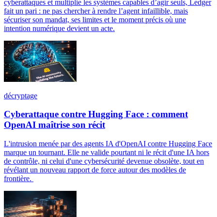
cyberattaques et multiplie les systèmes capables d’agir seuls, Ledger
fait un pari : ne pas chercher à rendre l’agent infaillible, mais
sécuriser son mandat, ses limites et le moment précis où une
intention numérique devient un acte.
décryptage
Cyberattaque contre Hugging Face : comment
OpenAI maîtrise son récit
L'intrusion menée par des agents IA d'OpenAI contre Hugging Face
marque un tournant. Elle ne valide pourtant ni le récit d'une IA hors
de contrôle, ni celui d'une cybersécurité devenue obsolète, tout en
révélant un nouveau rapport de force autour des modèles de
frontière.