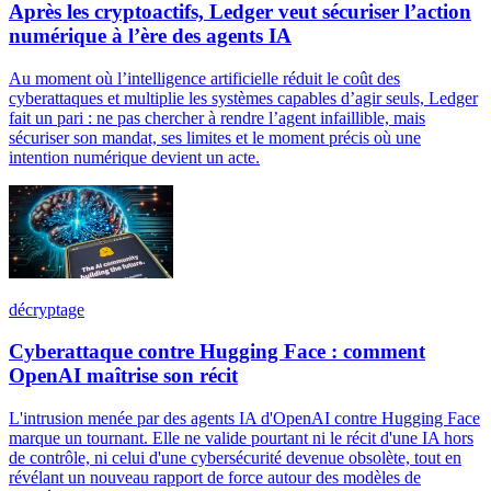
Après les cryptoactifs, Ledger veut sécuriser l’action
numérique à l’ère des agents IA
Au moment où l’intelligence artificielle réduit le coût des
cyberattaques et multiplie les systèmes capables d’agir seuls, Ledger
fait un pari : ne pas chercher à rendre l’agent infaillible, mais
sécuriser son mandat, ses limites et le moment précis où une
intention numérique devient un acte.
décryptage
Cyberattaque contre Hugging Face : comment
OpenAI maîtrise son récit
L'intrusion menée par des agents IA d'OpenAI contre Hugging Face
marque un tournant. Elle ne valide pourtant ni le récit d'une IA hors
de contrôle, ni celui d'une cybersécurité devenue obsolète, tout en
révélant un nouveau rapport de force autour des modèles de