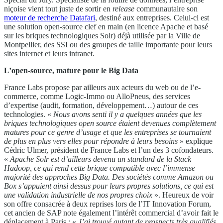
niçoise vient tout juste de sortir en
release
communautaire son
moteur de recherche Datafari
, destiné aux entreprises. Celui-ci est
une solution open-source clef en main (en licence Apache et basé
sur les briques technologiques Solr) déjà utilisée par la Ville de
Montpellier, des SSI ou des groupes de taille importante pour leurs
sites internet et leurs intranet.
L’open-source, mature pour le Big Data
France Labs propose par ailleurs aux acteurs du web ou de l’e-
commerce, comme Logic-Immo ou AlloPneus, des services
d’expertise (audit, formation, développement…) autour de ces
technologies. «
Nous avons senti il y a quelques années que les
briques technologiques open source étaient devenues complètement
matures pour ce genre d’usage et que les entreprises se tournaient
de plus en plus vers elles pour répondre à leurs besoins
» explique
Cédric Ulmer, président de France Labs et l’un des 3 cofondateurs.
«
Apache Solr est d’ailleurs devenu un standard de la Stack
Hadoop, ce qui rend cette brique compatible avec l’immense
majorité des approches Big Data. Des sociétés comme Amazon ou
Box s’appuient ainsi dessus pour leurs propres solutions, ce qui est
une validation industrielle de nos propres choix
». Heureux de voir
son offre consacrée à deux reprises lors de l’IT Innovation Forum,
cet ancien de SAP note également l’intérêt commercial d’avoir fait le
déplacement à Paris : «
J’ai trouvé autant de prospects très qualifiés