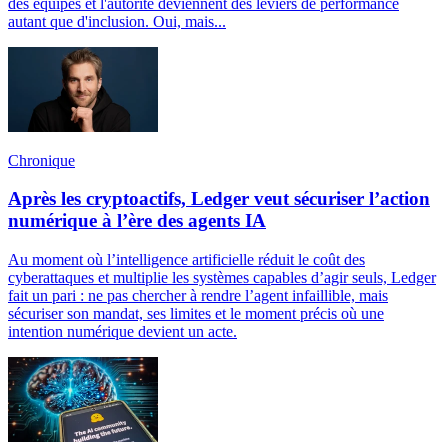
des équipes et l'autorité deviennent des leviers de performance
autant que d'inclusion. Oui, mais...
Chronique
Après les cryptoactifs, Ledger veut sécuriser l’action
numérique à l’ère des agents IA
Au moment où l’intelligence artificielle réduit le coût des
cyberattaques et multiplie les systèmes capables d’agir seuls, Ledger
fait un pari : ne pas chercher à rendre l’agent infaillible, mais
sécuriser son mandat, ses limites et le moment précis où une
intention numérique devient un acte.