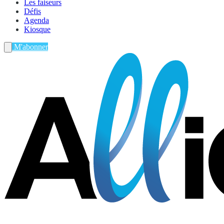
Les faiseurs
Défis
Agenda
Kiosque
M'abonner