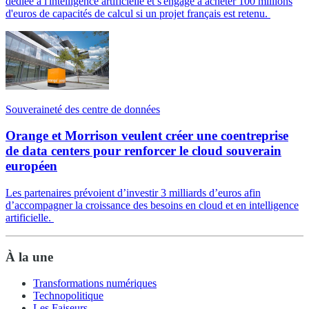
dédiée à l'intelligence artificielle et s'engage à acheter 100 millions
d'euros de capacités de calcul si un projet français est retenu.
Souveraineté des centre de données
Orange et Morrison veulent créer une coentreprise
de data centers pour renforcer le cloud souverain
européen
Les partenaires prévoient d’investir 3 milliards d’euros afin
d’accompagner la croissance des besoins en cloud et en intelligence
artificielle.
À la une
Transformations numériques
Technopolitique
Les Faiseurs