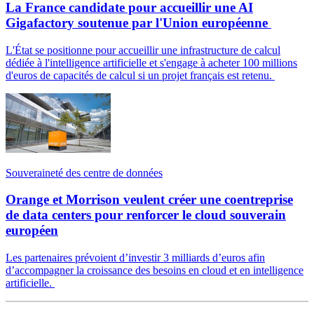
La France candidate pour accueillir une AI
Gigafactory soutenue par l'Union européenne
L'État se positionne pour accueillir une infrastructure de calcul
dédiée à l'intelligence artificielle et s'engage à acheter 100 millions
d'euros de capacités de calcul si un projet français est retenu.
Souveraineté des centre de données
Orange et Morrison veulent créer une coentreprise
de data centers pour renforcer le cloud souverain
européen
Les partenaires prévoient d’investir 3 milliards d’euros afin
d’accompagner la croissance des besoins en cloud et en intelligence
artificielle.