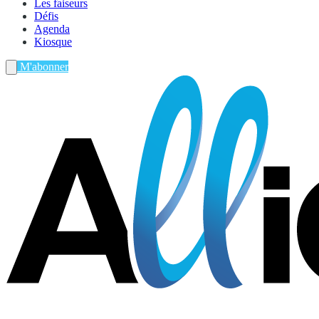
Les faiseurs
Défis
Agenda
Kiosque
M'abonner