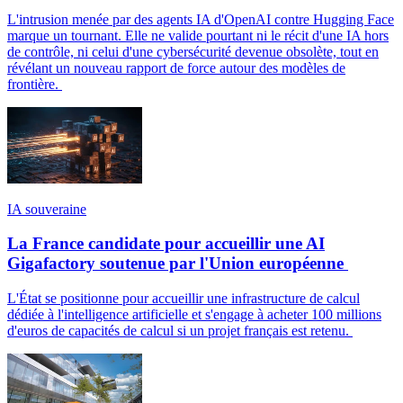
L'intrusion menée par des agents IA d'OpenAI contre Hugging Face
marque un tournant. Elle ne valide pourtant ni le récit d'une IA hors
de contrôle, ni celui d'une cybersécurité devenue obsolète, tout en
révélant un nouveau rapport de force autour des modèles de
frontière.
IA souveraine
La France candidate pour accueillir une AI
Gigafactory soutenue par l'Union européenne
L'État se positionne pour accueillir une infrastructure de calcul
dédiée à l'intelligence artificielle et s'engage à acheter 100 millions
d'euros de capacités de calcul si un projet français est retenu.