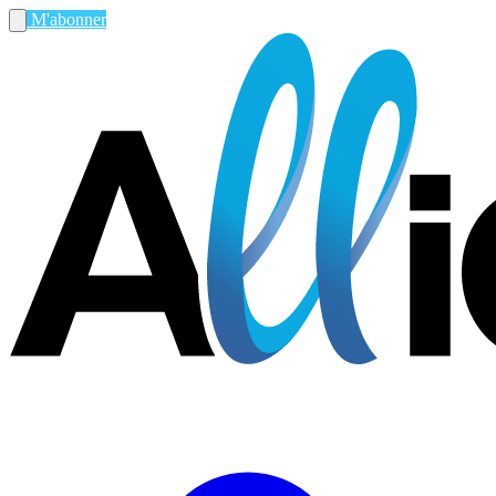
M'abonner