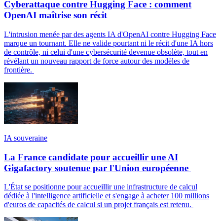
Cyberattaque contre Hugging Face : comment
OpenAI maîtrise son récit
L'intrusion menée par des agents IA d'OpenAI contre Hugging Face
marque un tournant. Elle ne valide pourtant ni le récit d'une IA hors
de contrôle, ni celui d'une cybersécurité devenue obsolète, tout en
révélant un nouveau rapport de force autour des modèles de
frontière.
IA souveraine
La France candidate pour accueillir une AI
Gigafactory soutenue par l'Union européenne
L'État se positionne pour accueillir une infrastructure de calcul
dédiée à l'intelligence artificielle et s'engage à acheter 100 millions
d'euros de capacités de calcul si un projet français est retenu.