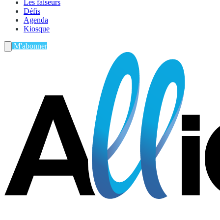
Les faiseurs
Défis
Agenda
Kiosque
M'abonner