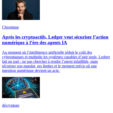
Chronique
Après les cryptoactifs, Ledger veut sécuriser l’action
numérique à l’ère des agents IA
Au moment où l’intelligence artificielle réduit le coût des
cyberattaques et multiplie les systèmes capables d’agir seuls, Ledger
fait un pari : ne pas chercher à rendre l’agent infaillible, mais
sécuriser son mandat, ses limites et le moment précis où une
intention numérique devient un acte.
décryptage