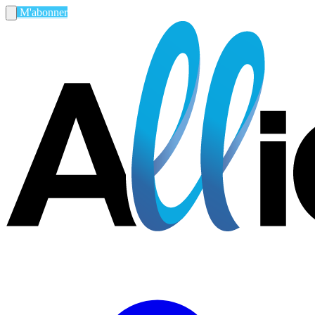
M'abonner