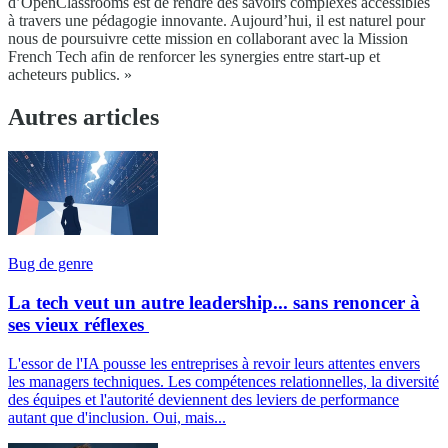
d’OpenClassrooms est de rendre des savoirs complexes accessibles
à travers une pédagogie innovante. Aujourd’hui, il est naturel pour
nous de poursuivre cette mission en collaborant avec la Mission
French Tech afin de renforcer les synergies entre start-up et
acheteurs publics. »
Autres articles
Bug de genre
La tech veut un autre leadership... sans renoncer à
ses vieux réflexes
L'essor de l'IA pousse les entreprises à revoir leurs attentes envers
les managers techniques. Les compétences relationnelles, la diversité
des équipes et l'autorité deviennent des leviers de performance
autant que d'inclusion. Oui, mais...