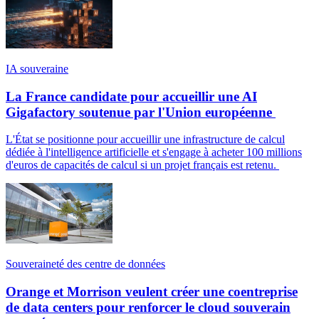
IA souveraine
La France candidate pour accueillir une AI
Gigafactory soutenue par l'Union européenne
L'État se positionne pour accueillir une infrastructure de calcul
dédiée à l'intelligence artificielle et s'engage à acheter 100 millions
d'euros de capacités de calcul si un projet français est retenu.
Souveraineté des centre de données
Orange et Morrison veulent créer une coentreprise
de data centers pour renforcer le cloud souverain