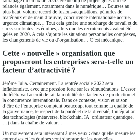
rattrapage du creux de 2020. Beaucoup de projets gelés ont été
relancés également, notamment dans le numérique… Bourses au
plus haut, volume record de fusions-acquisitions, pénuries de
matériaux et de main d’œuvre, concurrence internationale accrue,
urgence climatique… Tout cela génère une surcharge de travail et du
stress sur toutes les équipes, alors que les recrutements avaient été
gelés en 2020. A cela s’ajoute les situations personnelles complexes,
les changements de vie ou d’organisation… C’est mécanique.
Cette « nouvelle » organisation que
proposeront les entreprises sera-t-elle un
facteur d’attractivité ?
Jérôme Julia. Certainement. La rentrée sociale 2022 sera
inflationniste, avec une pression forte sur les rémunérations. L’essor
du télétravail accroît de fait la mobilité des facteurs de production et
la concurrence internationale. Dans ce contexte, vision et raison
d’être de l’entreprise comptent beaucoup, tout comme la qualité de
la gouvernance, le respect de la parité et de la diversité, l’intégration
des technologies (métaverse, blockchain, IA, ordinateur quantique,
…) dans la chaîne de valeur…
Un mouvement sera intéressant à mes yeux : dans quelle mesure les
entreprises et les équipes vont s’approprier les nouvelles