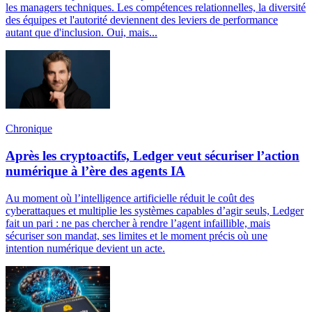
les managers techniques. Les compétences relationnelles, la diversité
des équipes et l'autorité deviennent des leviers de performance
autant que d'inclusion. Oui, mais...
Chronique
Après les cryptoactifs, Ledger veut sécuriser l’action
numérique à l’ère des agents IA
Au moment où l’intelligence artificielle réduit le coût des
cyberattaques et multiplie les systèmes capables d’agir seuls, Ledger
fait un pari : ne pas chercher à rendre l’agent infaillible, mais
sécuriser son mandat, ses limites et le moment précis où une
intention numérique devient un acte.