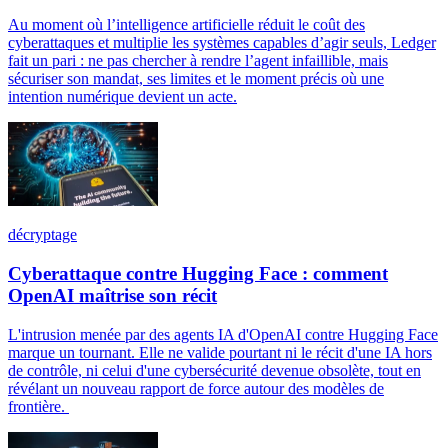
Au moment où l’intelligence artificielle réduit le coût des
cyberattaques et multiplie les systèmes capables d’agir seuls, Ledger
fait un pari : ne pas chercher à rendre l’agent infaillible, mais
sécuriser son mandat, ses limites et le moment précis où une
intention numérique devient un acte.
décryptage
Cyberattaque contre Hugging Face : comment
OpenAI maîtrise son récit
L'intrusion menée par des agents IA d'OpenAI contre Hugging Face
marque un tournant. Elle ne valide pourtant ni le récit d'une IA hors
de contrôle, ni celui d'une cybersécurité devenue obsolète, tout en
révélant un nouveau rapport de force autour des modèles de
frontière.