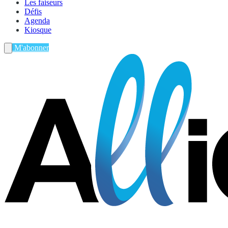
Les faiseurs
Défis
Agenda
Kiosque
M'abonner