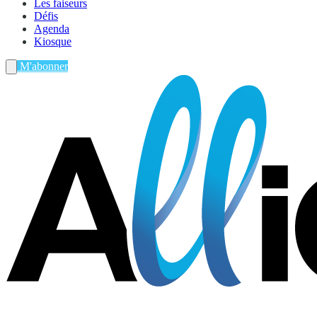
Les faiseurs
Défis
Agenda
Kiosque
M'abonner