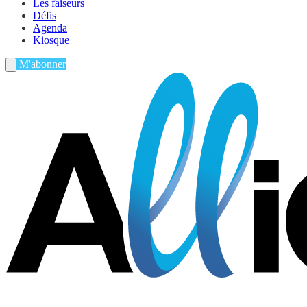
Les faiseurs
Défis
Agenda
Kiosque
M'abonner