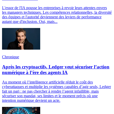
L'essor de l'IA pousse les entreprises à revoir leurs attentes envers
les managers techniques. Les compétences relationnelles, la diversité
des équipes et l'autorité deviennent des leviers de performance
autant que d'inclusion. Oui, mais...
Chronique
Après les cryptoactifs, Ledger veut sécuriser l’action
numérique à l’ère des agents IA
Au moment où l’intelligence artificielle réduit le coût des
cyberattaques et multiplie les systèmes capables d’agir seuls, Ledger
fait un pari : ne pas chercher à rendre l’agent infaillible, mais
sécuriser son mandat, ses limites et le moment précis où une
intention numérique devient un acte.