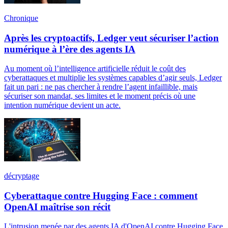
Chronique
Après les cryptoactifs, Ledger veut sécuriser l’action
numérique à l’ère des agents IA
Au moment où l’intelligence artificielle réduit le coût des
cyberattaques et multiplie les systèmes capables d’agir seuls, Ledger
fait un pari : ne pas chercher à rendre l’agent infaillible, mais
sécuriser son mandat, ses limites et le moment précis où une
intention numérique devient un acte.
décryptage
Cyberattaque contre Hugging Face : comment
OpenAI maîtrise son récit
L'intrusion menée par des agents IA d'OpenAI contre Hugging Face