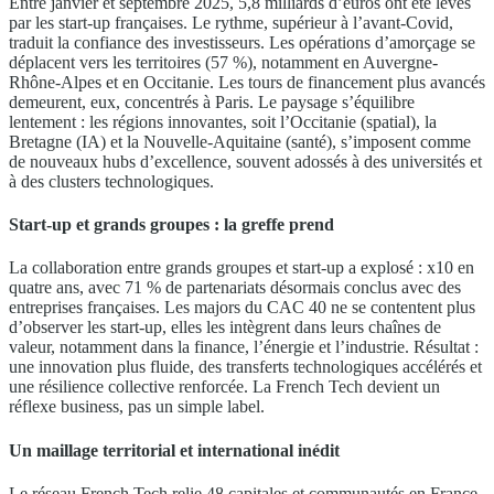
Entre janvier et septembre 2025, 5,8 milliards d’euros ont été levés
par les start-up françaises. Le rythme, supérieur à l’avant-Covid,
traduit la confiance des investisseurs. Les opérations d’amorçage se
déplacent vers les territoires (57 %), notamment en Auvergne-
Rhône-Alpes et en Occitanie. Les tours de financement plus avancés
demeurent, eux, concentrés à Paris. Le paysage s’équilibre
lentement : les régions innovantes, soit l’Occitanie (spatial), la
Bretagne (IA) et la Nouvelle-Aquitaine (santé), s’imposent comme
de nouveaux hubs d’excellence, souvent adossés à des universités et
à des clusters technologiques.
Start-up et grands groupes : la greffe prend
La collaboration entre grands groupes et start-up a explosé : x10 en
quatre ans, avec 71 % de partenariats désormais conclus avec des
entreprises françaises. Les majors du CAC 40 ne se contentent plus
d’observer les start-up, elles les intègrent dans leurs chaînes de
valeur, notamment dans la finance, l’énergie et l’industrie. Résultat :
une innovation plus fluide, des transferts technologiques accélérés et
une résilience collective renforcée. La French Tech devient un
réflexe business, pas un simple label.
Un maillage territorial et international inédit
Le réseau French Tech relie 48 capitales et communautés en France