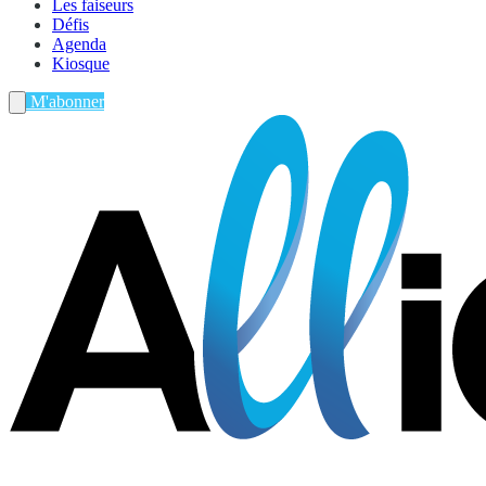
Les faiseurs
Défis
Agenda
Kiosque
M'abonner