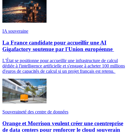
IA souveraine
La France candidate pour accueillir une AI
Gigafactory soutenue par l'Union européenne
L'État se positionne pour accueillir une infrastructure de calcul
dédiée à l'intelligence artificielle et s'engage à acheter 100 millions
d'euros de capacités de calcul si un projet français est retenu.
Souveraineté des centre de données
Orange et Morrison veulent créer une coentreprise
de data centers pour renforcer le cloud souverain