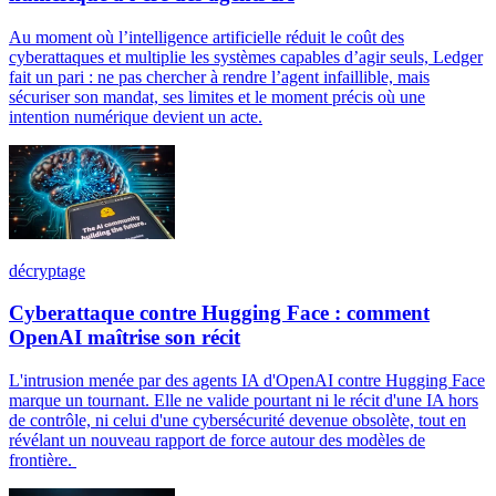
Au moment où l’intelligence artificielle réduit le coût des
cyberattaques et multiplie les systèmes capables d’agir seuls, Ledger
fait un pari : ne pas chercher à rendre l’agent infaillible, mais
sécuriser son mandat, ses limites et le moment précis où une
intention numérique devient un acte.
décryptage
Cyberattaque contre Hugging Face : comment
OpenAI maîtrise son récit
L'intrusion menée par des agents IA d'OpenAI contre Hugging Face
marque un tournant. Elle ne valide pourtant ni le récit d'une IA hors
de contrôle, ni celui d'une cybersécurité devenue obsolète, tout en
révélant un nouveau rapport de force autour des modèles de
frontière.