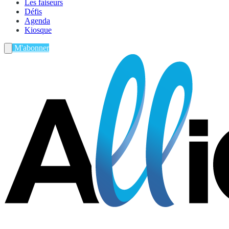
Les faiseurs
Défis
Agenda
Kiosque
M'abonner