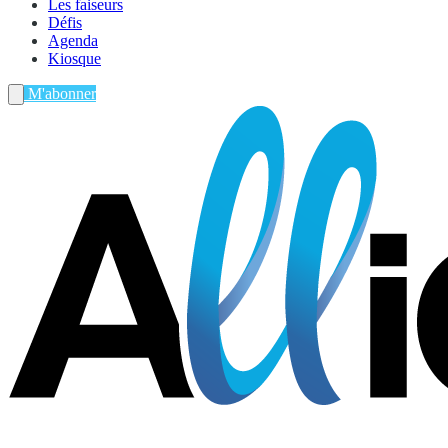
Les faiseurs
Défis
Agenda
Kiosque
M'abonner