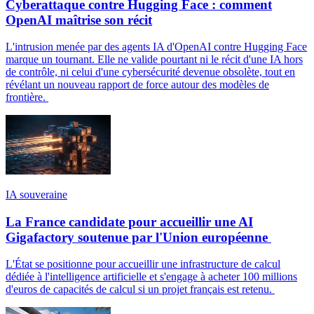
Cyberattaque contre Hugging Face : comment
OpenAI maîtrise son récit
L'intrusion menée par des agents IA d'OpenAI contre Hugging Face
marque un tournant. Elle ne valide pourtant ni le récit d'une IA hors
de contrôle, ni celui d'une cybersécurité devenue obsolète, tout en
révélant un nouveau rapport de force autour des modèles de
frontière.
IA souveraine
La France candidate pour accueillir une AI
Gigafactory soutenue par l'Union européenne
L'État se positionne pour accueillir une infrastructure de calcul
dédiée à l'intelligence artificielle et s'engage à acheter 100 millions
d'euros de capacités de calcul si un projet français est retenu.