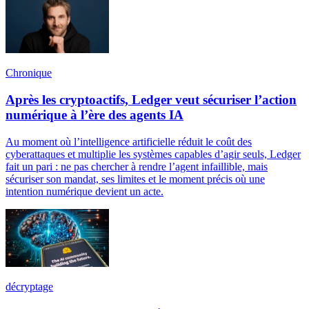
Chronique
Après les cryptoactifs, Ledger veut sécuriser l’action
numérique à l’ère des agents IA
Au moment où l’intelligence artificielle réduit le coût des
cyberattaques et multiplie les systèmes capables d’agir seuls, Ledger
fait un pari : ne pas chercher à rendre l’agent infaillible, mais
sécuriser son mandat, ses limites et le moment précis où une
intention numérique devient un acte.
décryptage