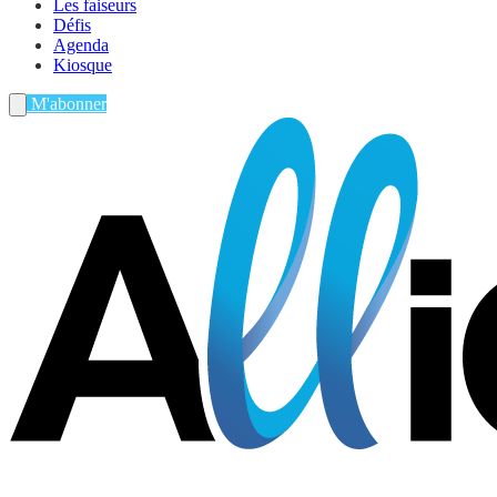
Les faiseurs
Défis
Agenda
Kiosque
M'abonner