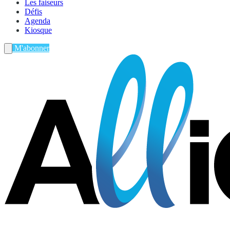
Les faiseurs
Défis
Agenda
Kiosque
M'abonner