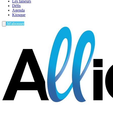
Les faiseurs
Défis
Agenda
Kiosque
M'abonner