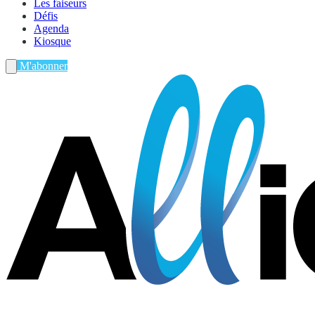
Les faiseurs
Défis
Agenda
Kiosque
M'abonner