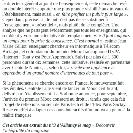
le directeur général adjoint de l’enseignement, cette démarche revêt
un double intérêt : apporter une plus grande visibilité aux travaux de
l’établissement, mais aussi
« en faire profiter un public
plus large »
.
Cependant, précise-t-il, le but n’est pas de se substituer à
l’enseignement « présentiel », mais plutôt de le compléter. Une
analyse que ne partagent évidemment pas tous les enseignants, qui
semblent y voir une « tentative de remplacement ».
« Il faut toujours
un temps
pour la prise de conscience.
C’est normal »
, estime Jean
Marie Gilliot, enseignant chercheur en informatique à Télécom
Bretagne, et cofondateur du premier Mooc francophone ITyPA
(Internet : Tout y est Pour Apprendre). Suivi par plus de 1 300
personnes durant dix semaines, cette initiative, réalisée en partenariat
avec Centrale Nantes, a, selon lui,
« révélé une appétence à
apprendre d’un
grand nombre d’internautes de tout pays »
.
Si le phénomène se cherche encore en France, le mouvement fait
des émules. Centrale Lille vient de lancer un Mooc certificatif,
délivré par l’établissement. La Sorbonne annonce, pour septembre,
l’arrivée du premier Mooc consacré au droit… tandis que cela fait
l’objet de réflexions au sein de ParisTech et de l’Idex Paris-Saclay.
Reste en effet à adapter ces cours interactifs d’un nouveau genre à la
réalité française.
Cet article est extrait du n°3 d’Alliancy le mag
– Découvrir
l’intégralité du magazine