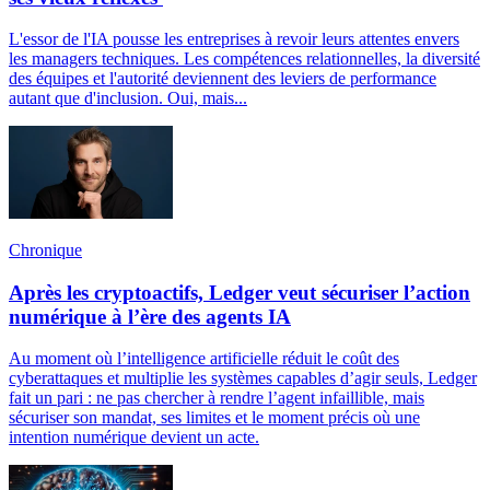
L'essor de l'IA pousse les entreprises à revoir leurs attentes envers
les managers techniques. Les compétences relationnelles, la diversité
des équipes et l'autorité deviennent des leviers de performance
autant que d'inclusion. Oui, mais...
Chronique
Après les cryptoactifs, Ledger veut sécuriser l’action
numérique à l’ère des agents IA
Au moment où l’intelligence artificielle réduit le coût des
cyberattaques et multiplie les systèmes capables d’agir seuls, Ledger
fait un pari : ne pas chercher à rendre l’agent infaillible, mais
sécuriser son mandat, ses limites et le moment précis où une
intention numérique devient un acte.