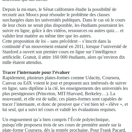
Depuis la mi-mars, le Sénat californien étudie la possibilité de
recourir aux Moocs pour résoudre le problème des classes
surchargées dans les universités publiques. Dans le cas où le cours
de leur choix ne serait plus disponible, les étudiants pourraient les
suivre en ligne, grâce à des vidéos, ressources ou autres quiz… et
valider leur matière au même titre que les autres.
Cette proposition de loi – sans précédent – s’inscrit dans la
continuité d’un mouvement entamé en 2011, lorsque l’université de
Stanford a ouvert son premier cours en ligne sur l’intelligence
artificielle. Gratuit, il attire 160 000 étudiants, alors qu’environ dix
mille étaient attendus.
Tracer l’internaute pour l’évaluer
Rapidement, plusieurs plates-formes comme Udacity, Coursera,
Canvas ou EdX voient le jour et proposent aux intéressés de suivre
en ligne, sans diplôme à la clé, les enseignements des universités les
plus prestigieuses (Princeton, MIT/Harvard, Berkeley…). La
nouveauté, et elle est de taille, ces plates-formes sont capables de
tracer l’internaute, et donc de prouver que c’est bien tel « élève », et
lui seul, qui a suivi tel cours et validé les évaluations requises.
Un engouement qu’a bien compris l’École polytechnique,
puisqu’elle proposera trois de ses cours de première année sur la
plate-forme Coursera, dès la rentrée prochaine. Pour Frank Pacard,