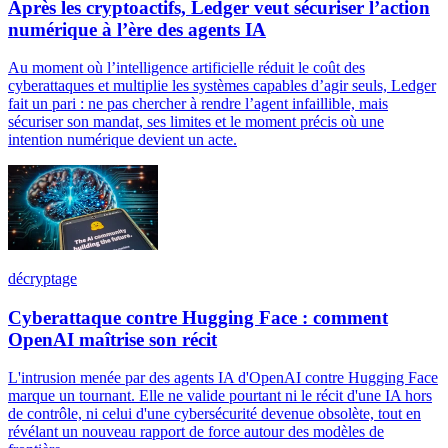
Après les cryptoactifs, Ledger veut sécuriser l’action
numérique à l’ère des agents IA
Au moment où l’intelligence artificielle réduit le coût des
cyberattaques et multiplie les systèmes capables d’agir seuls, Ledger
fait un pari : ne pas chercher à rendre l’agent infaillible, mais
sécuriser son mandat, ses limites et le moment précis où une
intention numérique devient un acte.
décryptage
Cyberattaque contre Hugging Face : comment
OpenAI maîtrise son récit
L'intrusion menée par des agents IA d'OpenAI contre Hugging Face
marque un tournant. Elle ne valide pourtant ni le récit d'une IA hors
de contrôle, ni celui d'une cybersécurité devenue obsolète, tout en
révélant un nouveau rapport de force autour des modèles de