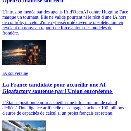
OpenAI maîtrise son récit
L'intrusion menée par des agents IA d'OpenAI contre Hugging Face
marque un tournant. Elle ne valide pourtant ni le récit d'une IA hors
de contrôle, ni celui d'une cybersécurité devenue obsolète, tout en
révélant un nouveau rapport de force autour des modèles de
frontière.
IA souveraine
La France candidate pour accueillir une AI
Gigafactory soutenue par l'Union européenne
L'État se positionne pour accueillir une infrastructure de calcul
dédiée à l'intelligence artificielle et s'engage à acheter 100 millions
d'euros de capacités de calcul si un projet français est retenu.