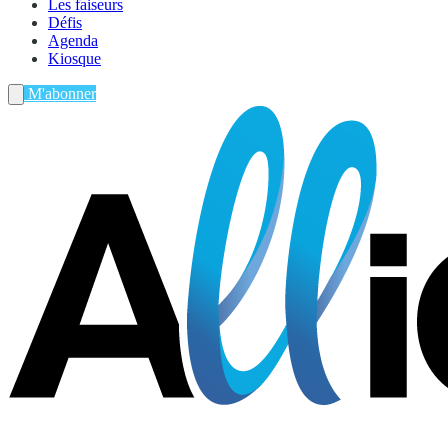
Les faiseurs
Défis
Agenda
Kiosque
M'abonner