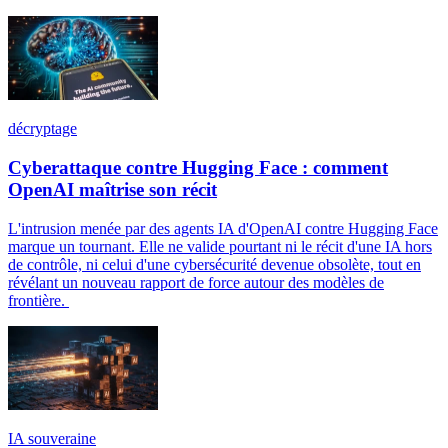
décryptage
Cyberattaque contre Hugging Face : comment
OpenAI maîtrise son récit
L'intrusion menée par des agents IA d'OpenAI contre Hugging Face
marque un tournant. Elle ne valide pourtant ni le récit d'une IA hors
de contrôle, ni celui d'une cybersécurité devenue obsolète, tout en
révélant un nouveau rapport de force autour des modèles de
frontière.
IA souveraine