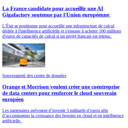
La France candidate pour accueillir une AI
Gigafactory soutenue par l'Union européenne
L'État se positionne pour accueillir une infrastructure de calcul
dédiée à l'intelligence artificielle et s'engage à acheter 100 millions
d'euros de capacités de calcul si un projet français est retenu.
Souveraineté des centre de données
Orange et Morrison veulent créer une coentreprise
de data centers pour renforcer le cloud souverain
européen
Les partenaires prévoient d’investir 3 milliards d’euros afin
d’accompagner la croissance des besoins en cloud et en intelligence
artificielle.