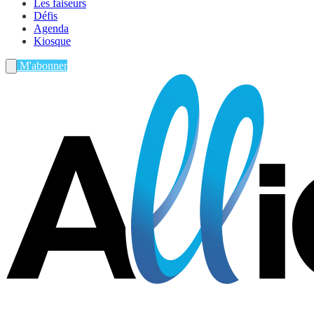
Les faiseurs
Défis
Agenda
Kiosque
M'abonner