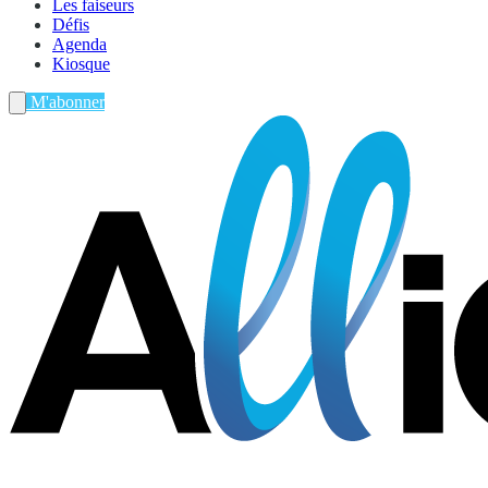
Les faiseurs
Défis
Agenda
Kiosque
M'abonner