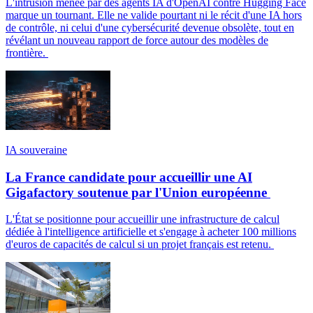
L'intrusion menée par des agents IA d'OpenAI contre Hugging Face
marque un tournant. Elle ne valide pourtant ni le récit d'une IA hors
de contrôle, ni celui d'une cybersécurité devenue obsolète, tout en
révélant un nouveau rapport de force autour des modèles de
frontière.
IA souveraine
La France candidate pour accueillir une AI
Gigafactory soutenue par l'Union européenne
L'État se positionne pour accueillir une infrastructure de calcul
dédiée à l'intelligence artificielle et s'engage à acheter 100 millions
d'euros de capacités de calcul si un projet français est retenu.