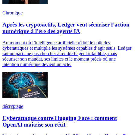
Chronique
Après les cryptoactifs, Ledger veut sécuriser l’action
numérique à l’ère des agents IA
Au moment où l’intelligence artificielle réduit le coût des
cyberattaques et multiplie les systèmes capables d’agir seuls, Ledger
fait un pari : ne pas chercher à rendre l’agent infaillible, mais
sécuriser son mandat, ses limites et le moment précis où une
intention numérique devient un acte.
décryptage
Cyberattaque contre Hugging Face : comment
OpenAI maîtrise son récit