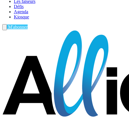
Les faiseurs
Défis
Agenda
Kiosque
M'abonner