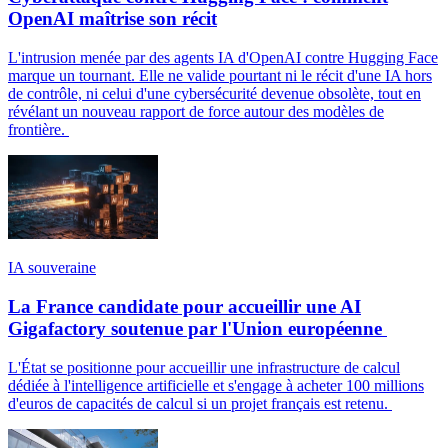
OpenAI maîtrise son récit
L'intrusion menée par des agents IA d'OpenAI contre Hugging Face
marque un tournant. Elle ne valide pourtant ni le récit d'une IA hors
de contrôle, ni celui d'une cybersécurité devenue obsolète, tout en
révélant un nouveau rapport de force autour des modèles de
frontière.
IA souveraine
La France candidate pour accueillir une AI
Gigafactory soutenue par l'Union européenne
L'État se positionne pour accueillir une infrastructure de calcul
dédiée à l'intelligence artificielle et s'engage à acheter 100 millions
d'euros de capacités de calcul si un projet français est retenu.