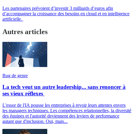
Les partenaires prévoient d’investir 3 milliards d’euros afin
d’accompagner la croissance des besoins en cloud et en intelligence
artificielle.
Autres articles
Bug de genre
La tech veut un autre leadership... sans renoncer à
ses vieux réflexes
L'essor de l'IA pousse les entreprises à revoir leurs attentes envers
les managers techniques. Les compétences relationnelles, la diversité
des équipes et l'autorité deviennent des leviers de performance
autant que d'inclusion. Oui, mais...