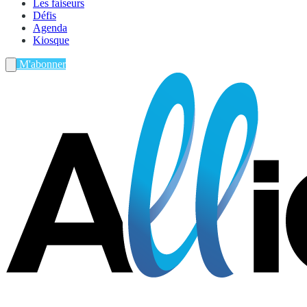
Les faiseurs
Défis
Agenda
Kiosque
M'abonner