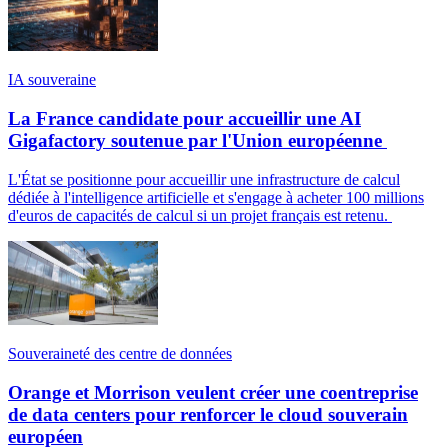
IA souveraine
La France candidate pour accueillir une AI
Gigafactory soutenue par l'Union européenne
L'État se positionne pour accueillir une infrastructure de calcul
dédiée à l'intelligence artificielle et s'engage à acheter 100 millions
d'euros de capacités de calcul si un projet français est retenu.
Souveraineté des centre de données
Orange et Morrison veulent créer une coentreprise
de data centers pour renforcer le cloud souverain
européen