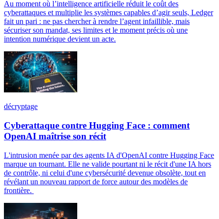
Au moment où l’intelligence artificielle réduit le coût des
cyberattaques et multiplie les systèmes capables d’agir seuls, Ledger
fait un pari : ne pas chercher à rendre l’agent infaillible, mais
sécuriser son mandat, ses limites et le moment précis où une
intention numérique devient un acte.
décryptage
Cyberattaque contre Hugging Face : comment
OpenAI maîtrise son récit
L'intrusion menée par des agents IA d'OpenAI contre Hugging Face
marque un tournant. Elle ne valide pourtant ni le récit d'une IA hors
de contrôle, ni celui d'une cybersécurité devenue obsolète, tout en
révélant un nouveau rapport de force autour des modèles de
frontière.