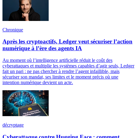
Chronique
Après les cryptoactifs, Ledger veut sécuriser l’action
numérique à l’ère des agents IA
Au moment où l’intelligence artificielle réduit le coût des
cyberattaques et multiplie les systèmes capables d’agir seuls, Ledger
fait un pari : ne pas chercher à rendre l’agent infaillible, mais
sécuriser son mandat, ses limites et le moment précis où une
intention numérique devient un acte.
décryptage
Cyberattaque contre Hugging Face : comment