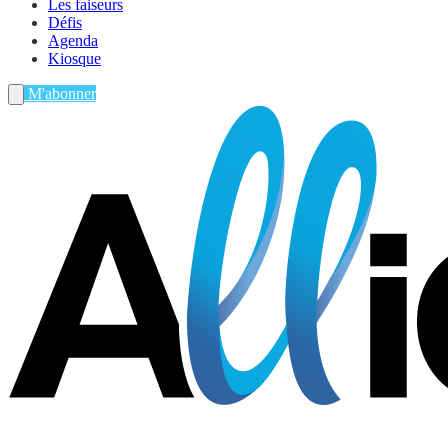
Les faiseurs
Défis
Agenda
Kiosque
M'abonner