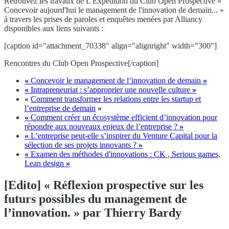
Retrouvez les travaux de L'Expédition du Club Open Prospective «
Concevoir aujourd'hui le management de l'innovation de demain... »
à travers les prises de paroles et enquêtes menées par Alliancy
disponibles aux liens suivants :
[caption id="attachment_70338" align="alignright" width="300"]
Rencontres du Club Open Prospective[/caption]
«
Concevoir le management de l’innovation de demain
»
«
Intrapreneuriat : s’approprier une nouvelle culture
»
«
Comment transformer les relations entre les startup et
l’entreprise de demain
»
«
Comment créer un écosystème efficient d’innovation pour
répondre aux nouveaux enjeux de l’entreprise ?
»
«
L’entreprise peut-elle s’inspirer du Venture Capital pour la
sélection de ses projets innovants ?
»
«
Examen des méthodes d'innovations : CK , Serious games,
Lean design
»
[Edito] « Réflexion prospective sur les
futurs possibles du management de
l’innovation. » par Thierry Bardy