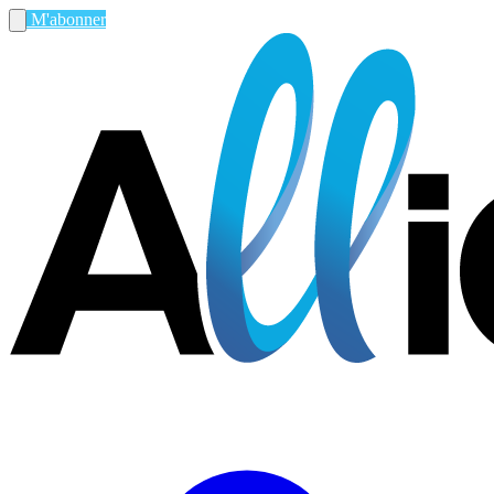
M'abonner