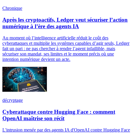
Chronique
Après les cryptoactifs, Ledger veut sécuriser l’action
numérique à l’ère des agents IA
Au moment où l’intelligence artificielle réduit le coût des
cyberattaques et multiplie les systèmes capables d’agir seuls, Ledger
fait un pari : ne pas chercher à rendre l’agent infaillible, mais
sécuriser son mandat, ses limites et le moment précis où une
intention numérique devient un acte.
décryptage
Cyberattaque contre Hugging Face : comment
OpenAI maîtrise son récit
L'intrusion menée par des agents IA d'OpenAI contre Hugging Face