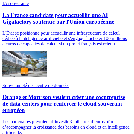
IA souveraine
La France candidate pour accueillir une AI
Gigafactory soutenue par l'Union européenne
L'État se positionne pour accueillir une infrastructure de calcul
dédiée à l'intelligence artificielle et s'engage à acheter 100 millions
d'euros de capacités de calcul si un projet français est retenu.
Souveraineté des centre de données
Orange et Morrison veulent créer une coentreprise
de data centers pour renforcer le cloud souverain
européen
Les partenaires prévoient d’investir 3 milliards d’euros afin
d’accompagner la croissance des besoins en cloud et en intelligence
artificielle.