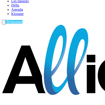
Les faiseurs
Défis
Agenda
Kiosque
M'abonner