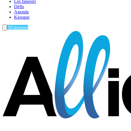
Les faiseurs
Défis
Agenda
Kiosque
M'abonner