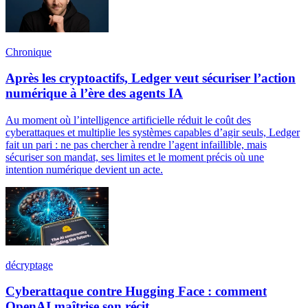
Chronique
Après les cryptoactifs, Ledger veut sécuriser l’action
numérique à l’ère des agents IA
Au moment où l’intelligence artificielle réduit le coût des
cyberattaques et multiplie les systèmes capables d’agir seuls, Ledger
fait un pari : ne pas chercher à rendre l’agent infaillible, mais
sécuriser son mandat, ses limites et le moment précis où une
intention numérique devient un acte.
décryptage
Cyberattaque contre Hugging Face : comment
OpenAI maîtrise son récit