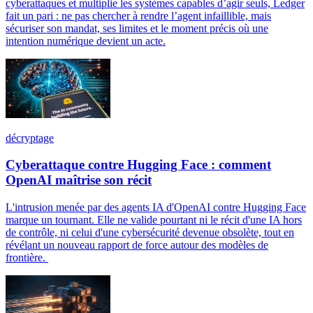
cyberattaques et multiplie les systèmes capables d’agir seuls, Ledger
fait un pari : ne pas chercher à rendre l’agent infaillible, mais
sécuriser son mandat, ses limites et le moment précis où une
intention numérique devient un acte.
décryptage
Cyberattaque contre Hugging Face : comment
OpenAI maîtrise son récit
L'intrusion menée par des agents IA d'OpenAI contre Hugging Face
marque un tournant. Elle ne valide pourtant ni le récit d'une IA hors
de contrôle, ni celui d'une cybersécurité devenue obsolète, tout en
révélant un nouveau rapport de force autour des modèles de
frontière.