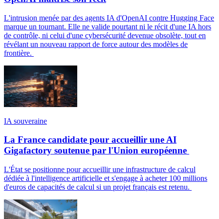
L'intrusion menée par des agents IA d'OpenAI contre Hugging Face
marque un tournant. Elle ne valide pourtant ni le récit d'une IA hors
de contrôle, ni celui d'une cybersécurité devenue obsolète, tout en
révélant un nouveau rapport de force autour des modèles de
frontière.
IA souveraine
La France candidate pour accueillir une AI
Gigafactory soutenue par l'Union européenne
L'État se positionne pour accueillir une infrastructure de calcul
dédiée à l'intelligence artificielle et s'engage à acheter 100 millions
d'euros de capacités de calcul si un projet français est retenu.