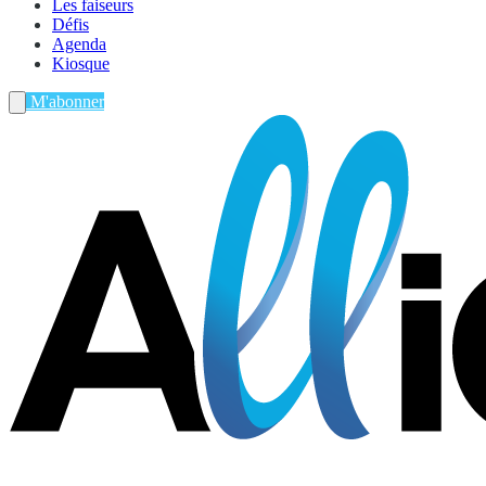
Les faiseurs
Défis
Agenda
Kiosque
M'abonner