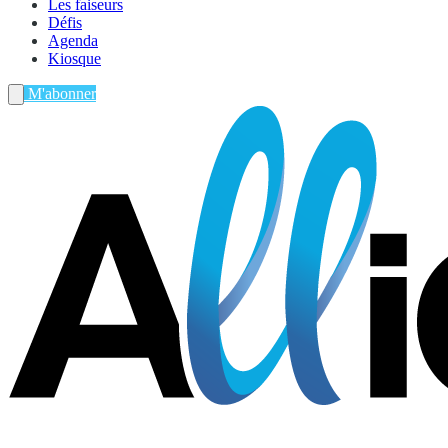
Les faiseurs
Défis
Agenda
Kiosque
M'abonner