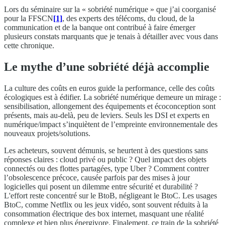
Lors du séminaire sur la « sobriété numérique » que j’ai coorganisé
pour la FFSCN
[1]
, des experts des télécoms, du cloud, de la
communication et de la banque ont contribué à faire émerger
plusieurs constats marquants que je tenais à détailler avec vous dans
cette chronique.
Le mythe d’une sobriété déjà accomplie
La culture des coûts en euros guide la performance, celle des coûts
écologiques est à édifier. La sobriété numérique demeure un mirage :
sensibilisation, allongement des équipements et écoconception sont
présents, mais au-delà, peu de leviers. Seuls les DSI et experts en
numérique/impact s’inquiètent de l’empreinte environnementale des
nouveaux projets/solutions.
Les acheteurs, souvent démunis, se heurtent à des questions sans
réponses claires : cloud privé ou public ? Quel impact des objets
connectés ou des flottes partagées, type Uber ? Comment contrer
l’obsolescence précoce, causée parfois par des mises à jour
logicielles qui posent un dilemme entre sécurité et durabilité ?
L'effort reste concentré sur le BtoB, négligeant le BtoC. Les usages
BtoC, comme Netflix ou les jeux vidéo, sont souvent réduits à la
consommation électrique des box internet, masquant une réalité
complexe et bien plus énergivore. Finalement, ce train de la sobriété