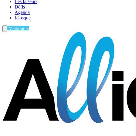
Les faiseurs
Défis
Agenda
Kiosque
M'abonner