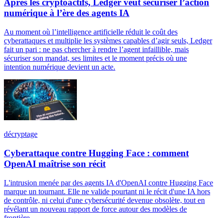
Après les cryptoactifs, Ledger veut sécuriser l’action
numérique à l’ère des agents IA
Au moment où l’intelligence artificielle réduit le coût des
cyberattaques et multiplie les systèmes capables d’agir seuls, Ledger
fait un pari : ne pas chercher à rendre l’agent infaillible, mais
sécuriser son mandat, ses limites et le moment précis où une
intention numérique devient un acte.
décryptage
Cyberattaque contre Hugging Face : comment
OpenAI maîtrise son récit
L'intrusion menée par des agents IA d'OpenAI contre Hugging Face
marque un tournant. Elle ne valide pourtant ni le récit d'une IA hors
de contrôle, ni celui d'une cybersécurité devenue obsolète, tout en
révélant un nouveau rapport de force autour des modèles de
frontière.