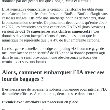
dominée par des géants tels que Google, Meta et Netflix ?
L’IA générative démocratise la création, transforme les utilisateurs
en créateurs, brouille les frontières entre BtoB et BtoC et élargit sans
cesse les usages. Elle crée une surcharge pour les datacenters, dont
la consommation s'envole. De plus, nous découvrons qu’entre 2020
et 2022, les émissions des data center des GAFAM (hors Amazon)
seraient de
662 % supérieures aux chiffres annoncés
[2]
. Ces
données devraient interpeller leurs clients qui estiment que le
numérique ne représente que 3 à 4% de leur empreinte carbone.
La résurgence actuelle du « edge computing »
[3]
, comme gage de
meilleure latence et de sécurité de l’IA et de la donnée pourrait agir
dans le même sens, provoquant une obsolescence précoce des
terminaux et serveurs locaux.
Alors, comment embarquer l’IA avec ses
lourds bagages ?
Il est nécessaire de repenser la sobriété numérique pour intégrer l’IA
de manière efficace. À court terme, deux axes se dessinent :
Premier axe : améliorer les processus en place