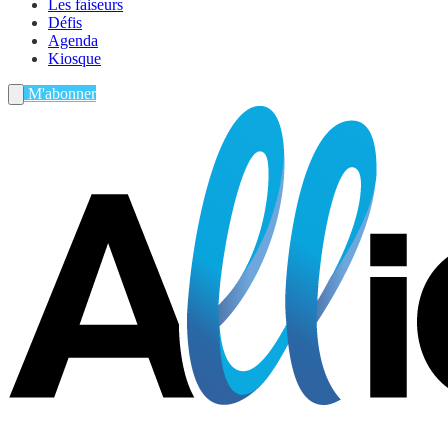
Les faiseurs
Défis
Agenda
Kiosque
M'abonner