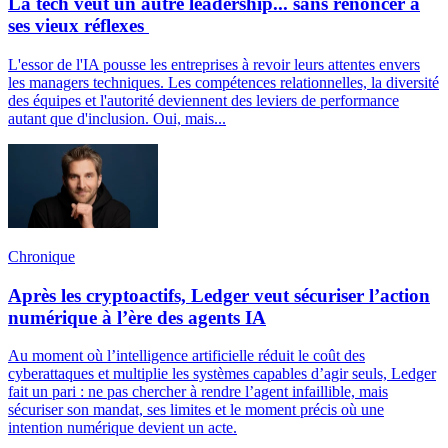
La tech veut un autre leadership... sans renoncer à
ses vieux réflexes
L'essor de l'IA pousse les entreprises à revoir leurs attentes envers
les managers techniques. Les compétences relationnelles, la diversité
des équipes et l'autorité deviennent des leviers de performance
autant que d'inclusion. Oui, mais...
Chronique
Après les cryptoactifs, Ledger veut sécuriser l’action
numérique à l’ère des agents IA
Au moment où l’intelligence artificielle réduit le coût des
cyberattaques et multiplie les systèmes capables d’agir seuls, Ledger
fait un pari : ne pas chercher à rendre l’agent infaillible, mais
sécuriser son mandat, ses limites et le moment précis où une
intention numérique devient un acte.