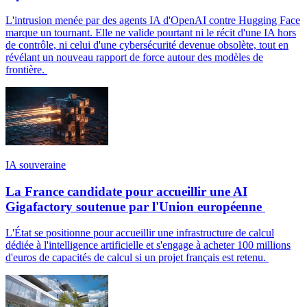
L'intrusion menée par des agents IA d'OpenAI contre Hugging Face
marque un tournant. Elle ne valide pourtant ni le récit d'une IA hors
de contrôle, ni celui d'une cybersécurité devenue obsolète, tout en
révélant un nouveau rapport de force autour des modèles de
frontière.
IA souveraine
La France candidate pour accueillir une AI
Gigafactory soutenue par l'Union européenne
L'État se positionne pour accueillir une infrastructure de calcul
dédiée à l'intelligence artificielle et s'engage à acheter 100 millions
d'euros de capacités de calcul si un projet français est retenu.