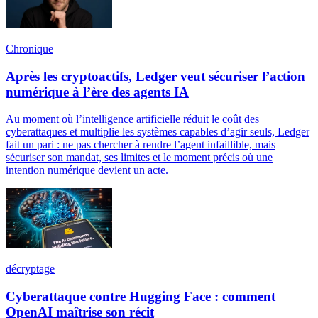
Chronique
Après les cryptoactifs, Ledger veut sécuriser l’action
numérique à l’ère des agents IA
Au moment où l’intelligence artificielle réduit le coût des
cyberattaques et multiplie les systèmes capables d’agir seuls, Ledger
fait un pari : ne pas chercher à rendre l’agent infaillible, mais
sécuriser son mandat, ses limites et le moment précis où une
intention numérique devient un acte.
décryptage
Cyberattaque contre Hugging Face : comment
OpenAI maîtrise son récit