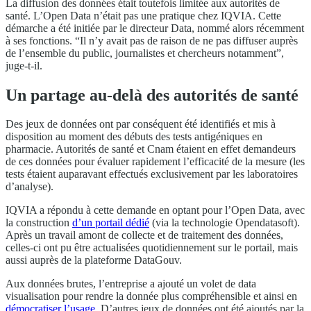
La diffusion des données était toutefois limitée aux autorités de
santé. L’Open Data n’était pas une pratique chez IQVIA. Cette
démarche a été initiée par le directeur Data, nommé alors récemment
à ses fonctions. “Il n’y avait pas de raison de ne pas diffuser auprès
de l’ensemble du public, journalistes et chercheurs notamment”,
juge-t-il.
Un partage au-delà des autorités de santé
Des jeux de données ont par conséquent été identifiés et mis à
disposition au moment des débuts des tests antigéniques en
pharmacie. Autorités de santé et Cnam étaient en effet demandeurs
de ces données pour évaluer rapidement l’efficacité de la mesure (les
tests étaient auparavant effectués exclusivement par les laboratoires
d’analyse).
IQVIA a répondu à cette demande en optant pour l’Open Data, avec
la construction
d’un portail dédié
(via la technologie Opendatasoft).
Après un travail amont de collecte et de traitement des données,
celles-ci ont pu être actualisées quotidiennement sur le portail, mais
aussi auprès de la plateforme DataGouv.
Aux données brutes, l’entreprise a ajouté un volet de data
visualisation pour rendre la donnée plus compréhensible et ainsi en
démocratiser l’usage
. D’autres jeux de données ont été ajoutés par la