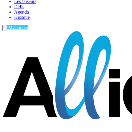
Les faiseurs
Défis
Agenda
Kiosque
M'abonner