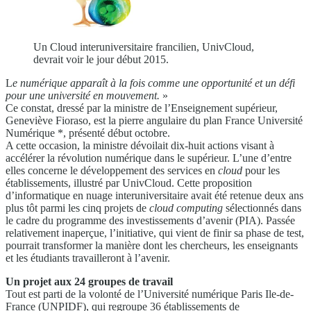
Un Cloud interuniversitaire francilien, UnivCloud,
devrait voir le jour début 2015.
L
e numérique apparaît à la fois comme une opportunité et un défi
pour une université en mouvement.
»
Ce constat, dressé par
la ministre de l’Enseignement supérieur,
Geneviève Fioraso,
est la pierre angulaire du plan France
Université
Numérique *, présenté début octobre.
A cette occasion, la ministre dévoilait dix-huit
actions visant à
accélérer la révolution numérique
dans le supérieur. L’une d’entre
elles concerne le
développement des services en
cloud
pour les
établissements,
illustré par UnivCloud. Cette proposition
d’informatique en nuage interuniversitaire avait été
retenue deux ans
plus tôt parmi les cinq projets de
cloud computing
sélectionnés dans
le cadre du programme
des investissements d’avenir (PIA). Passée
relativement inaperçue, l’initiative, qui vient de finir
sa phase de test,
pourrait transformer la manière dont les chercheurs, les enseignants
et les étudiants
travailleront à l’avenir.
Un projet aux 24 groupes de travail
Tout est parti de la volonté de l’Université numérique Paris Ile-de-
France (UNPIDF), qui regroupe 36 établissements de