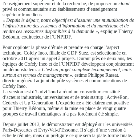
l’enseignement supérieur et de la recherche, de proposer un
cloud
privé et communautaire aux établissements d’enseignement
supérieur franciliens.
« Depuis le départ, notre objectif est d’assurer
une mutualisation de
l’infrastructure des systèmes
d’information et du numérique et de
rendre ces ressources
disponibles à la demande »
, explique Thierry
Bédouin, codirecteur de l’UNPIDF.
Pour copiloter la phase d’étude et prendre en charge l’aspect
technique, Cofely Ineo, filiale de GDF Suez, est sélectionnée en
octobre 2011 après un appel à projets. Durant près de deux ans, les
équipes de Cofely Ineo et de l’UNPIDF développent conjointement
un démonstrateur.
« C’est un projet complexe techniquement, mais
surtout en termes de management »
,
estime Philippe Rassat,
directeur général adjoint
du pôle systèmes et communications
de
Cofely
Ineo.
La version test
d’UnivCloud a réuni un consortium constitué
d’acteurs
industriels, universitaires
et de trois startup
: ActiveEon,
Cedexis et Up’Generation.
L’expérience
a été clairement
positive
pour Thierry
Bédouin, même si la mise en place de vingt-quatre
groupes de travail thématiques n’a pas forcément
été simple.
Depuis juillet 2013, le démonstrateur est déployé
sur les universités
Paris-Descartes et Evry-Val-d’Essonne.
Il s’agit d’une version à
échelle réduite,
mais qui préfigure ce que sera la plate-forme finale.