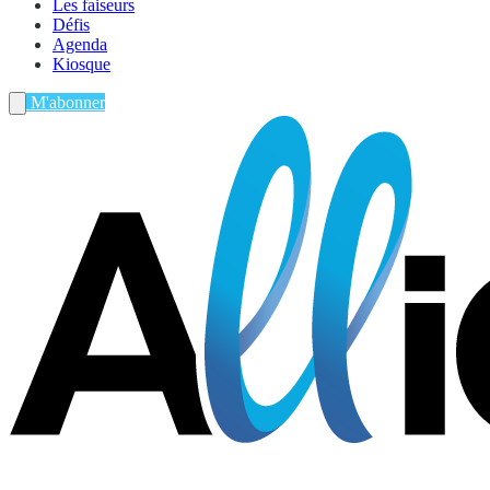
Les faiseurs
Défis
Agenda
Kiosque
M'abonner