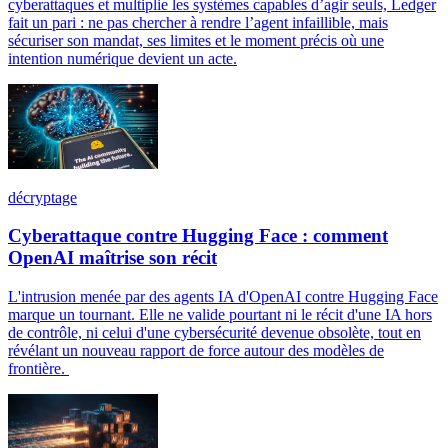
cyberattaques et multiplie les systèmes capables d’agir seuls, Ledger
fait un pari : ne pas chercher à rendre l’agent infaillible, mais
sécuriser son mandat, ses limites et le moment précis où une
intention numérique devient un acte.
décryptage
Cyberattaque contre Hugging Face : comment
OpenAI maîtrise son récit
L'intrusion menée par des agents IA d'OpenAI contre Hugging Face
marque un tournant. Elle ne valide pourtant ni le récit d'une IA hors
de contrôle, ni celui d'une cybersécurité devenue obsolète, tout en
révélant un nouveau rapport de force autour des modèles de
frontière.