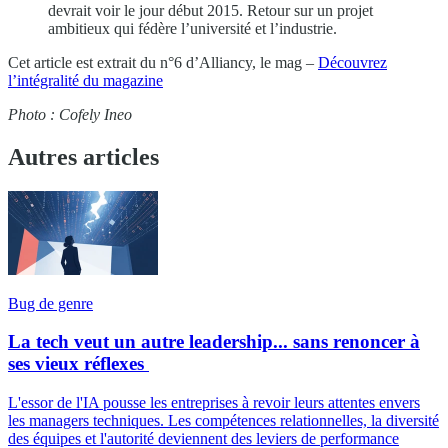
devrait voir le jour début 2015. Retour sur un projet
ambitieux qui fédère l’université et l’industrie.
Cet article est extrait du n°6 d’Alliancy, le mag –
Découvrez
l’intégralité du magazine
Photo : Cofely Ineo
Autres articles
Bug de genre
La tech veut un autre leadership... sans renoncer à
ses vieux réflexes
L'essor de l'IA pousse les entreprises à revoir leurs attentes envers
les managers techniques. Les compétences relationnelles, la diversité
des équipes et l'autorité deviennent des leviers de performance