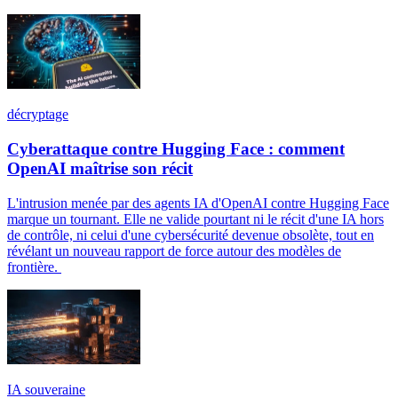
décryptage
Cyberattaque contre Hugging Face : comment
OpenAI maîtrise son récit
L'intrusion menée par des agents IA d'OpenAI contre Hugging Face
marque un tournant. Elle ne valide pourtant ni le récit d'une IA hors
de contrôle, ni celui d'une cybersécurité devenue obsolète, tout en
révélant un nouveau rapport de force autour des modèles de
frontière.
IA souveraine