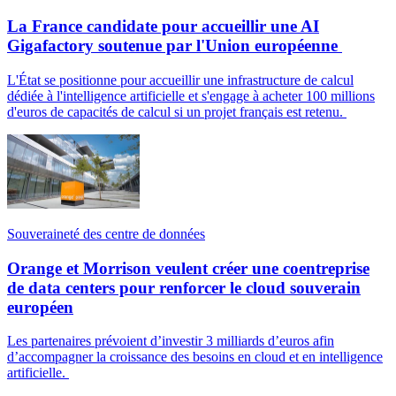
La France candidate pour accueillir une AI
Gigafactory soutenue par l'Union européenne
L'État se positionne pour accueillir une infrastructure de calcul
dédiée à l'intelligence artificielle et s'engage à acheter 100 millions
d'euros de capacités de calcul si un projet français est retenu.
Souveraineté des centre de données
Orange et Morrison veulent créer une coentreprise
de data centers pour renforcer le cloud souverain
européen
Les partenaires prévoient d’investir 3 milliards d’euros afin
d’accompagner la croissance des besoins en cloud et en intelligence
artificielle.