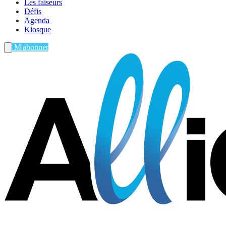
Les faiseurs
Défis
Agenda
Kiosque
M'abonner