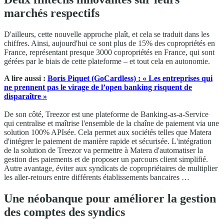
marchés respectifs
D'ailleurs, cette nouvelle approche plaît, et cela se traduit dans les
chiffres. Ainsi, aujourd'hui ce sont plus de 15% des copropriétés en
France, représentant presque 3000 copropriétés en France, qui sont
gérées par le biais de cette plateforme – et tout cela en autonomie.
A lire aussi :
Boris Piquet (GoCardless) : « Les entreprises qui
ne prennent pas le virage de l’open banking risquent de
disparaître »
De son côté, Treezor est une plateforme de Banking-as-a-Service
qui centralise et maîtrise l'ensemble de la chaîne de paiement via une
solution 100% APIsée. Cela permet aux sociétés telles que Matera
d'intégrer le paiement de manière rapide et sécurisée. L'intégration
de la solution de Treezor va permettre à Matera d'automatiser la
gestion des paiements et de proposer un parcours client simplifié.
Autre avantage, éviter aux syndicats de copropriétaires de multiplier
les aller-retours entre différents établissements bancaires …
Une néobanque pour améliorer la gestion
des comptes des syndics