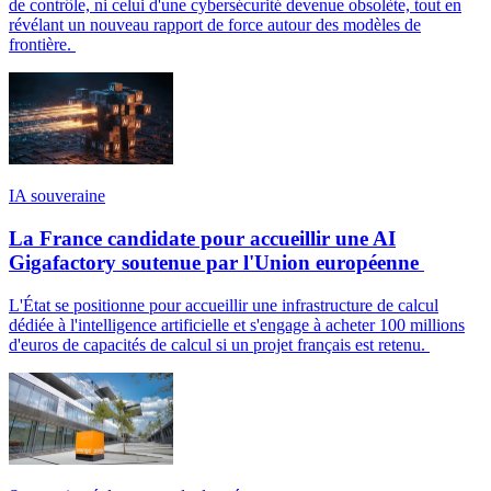
de contrôle, ni celui d'une cybersécurité devenue obsolète, tout en
révélant un nouveau rapport de force autour des modèles de
frontière.
IA souveraine
La France candidate pour accueillir une AI
Gigafactory soutenue par l'Union européenne
L'État se positionne pour accueillir une infrastructure de calcul
dédiée à l'intelligence artificielle et s'engage à acheter 100 millions
d'euros de capacités de calcul si un projet français est retenu.