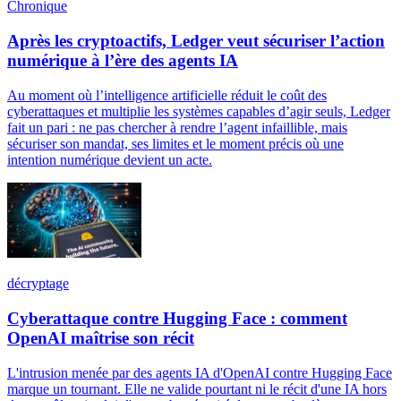
Chronique
Après les cryptoactifs, Ledger veut sécuriser l’action
numérique à l’ère des agents IA
Au moment où l’intelligence artificielle réduit le coût des
cyberattaques et multiplie les systèmes capables d’agir seuls, Ledger
fait un pari : ne pas chercher à rendre l’agent infaillible, mais
sécuriser son mandat, ses limites et le moment précis où une
intention numérique devient un acte.
décryptage
Cyberattaque contre Hugging Face : comment
OpenAI maîtrise son récit
L'intrusion menée par des agents IA d'OpenAI contre Hugging Face
marque un tournant. Elle ne valide pourtant ni le récit d'une IA hors