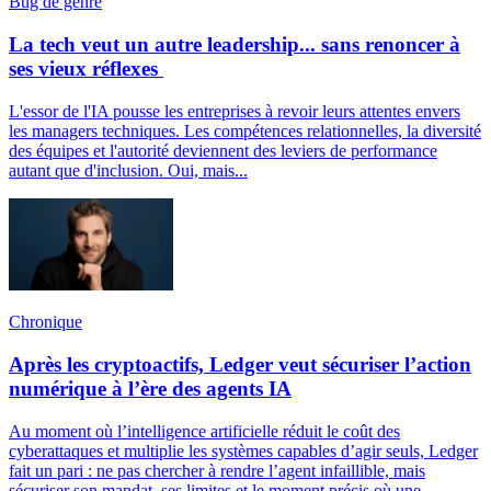
Bug de genre
La tech veut un autre leadership... sans renoncer à
ses vieux réflexes
L'essor de l'IA pousse les entreprises à revoir leurs attentes envers
les managers techniques. Les compétences relationnelles, la diversité
des équipes et l'autorité deviennent des leviers de performance
autant que d'inclusion. Oui, mais...
Chronique
Après les cryptoactifs, Ledger veut sécuriser l’action
numérique à l’ère des agents IA
Au moment où l’intelligence artificielle réduit le coût des
cyberattaques et multiplie les systèmes capables d’agir seuls, Ledger
fait un pari : ne pas chercher à rendre l’agent infaillible, mais
sécuriser son mandat, ses limites et le moment précis où une