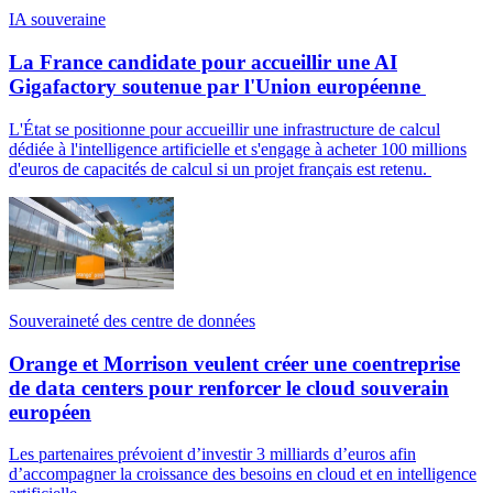
IA souveraine
La France candidate pour accueillir une AI
Gigafactory soutenue par l'Union européenne
L'État se positionne pour accueillir une infrastructure de calcul
dédiée à l'intelligence artificielle et s'engage à acheter 100 millions
d'euros de capacités de calcul si un projet français est retenu.
Souveraineté des centre de données
Orange et Morrison veulent créer une coentreprise
de data centers pour renforcer le cloud souverain
européen
Les partenaires prévoient d’investir 3 milliards d’euros afin
d’accompagner la croissance des besoins en cloud et en intelligence