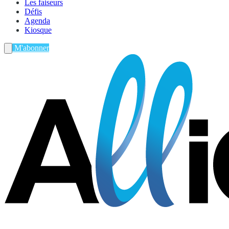
Les faiseurs
Défis
Agenda
Kiosque
M'abonner