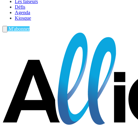
Les faiseurs
Défis
Agenda
Kiosque
M'abonner