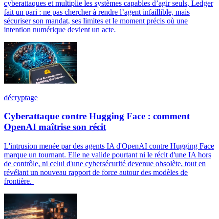
cyberattaques et multiplie les systèmes capables d’agir seuls, Ledger
fait un pari : ne pas chercher à rendre l’agent infaillible, mais
sécuriser son mandat, ses limites et le moment précis où une
intention numérique devient un acte.
décryptage
Cyberattaque contre Hugging Face : comment
OpenAI maîtrise son récit
L'intrusion menée par des agents IA d'OpenAI contre Hugging Face
marque un tournant. Elle ne valide pourtant ni le récit d'une IA hors
de contrôle, ni celui d'une cybersécurité devenue obsolète, tout en
révélant un nouveau rapport de force autour des modèles de
frontière.