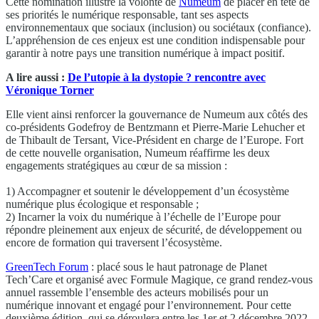
Cette nomination illustre la volonté de
Numeum
de placer en tête de
ses priorités le numérique responsable, tant ses aspects
environnementaux que sociaux (inclusion) ou sociétaux (confiance).
L’appréhension de ces enjeux est une condition indispensable pour
garantir à notre pays une transition numérique à impact positif.
A lire aussi :
De l’utopie à la dystopie ? rencontre avec
Véronique Torner
Elle vient ainsi renforcer la gouvernance de Numeum aux côtés des
co-présidents Godefroy de Bentzmann et Pierre-Marie Lehucher et
de Thibault de Tersant, Vice-Président en charge de l’Europe. Fort
de cette nouvelle organisation, Numeum réaffirme les deux
engagements stratégiques au cœur de sa mission :
1) Accompagner et soutenir le développement d’un écosystème
numérique plus écologique et responsable ;
2) Incarner la voix du numérique à l’échelle de l’Europe pour
répondre pleinement aux enjeux de sécurité, de développement ou
encore de formation qui traversent l’écosystème.
GreenTech Forum
: placé sous le haut patronage de Planet
Tech’Care et organisé avec Formule Magique, ce grand rendez-vous
annuel rassemble l’ensemble des acteurs mobilisés pour un
numérique innovant et engagé pour l’environnement. Pour cette
deuxième édition, qui se déroulera entre les 1er et 2 décembre 2022