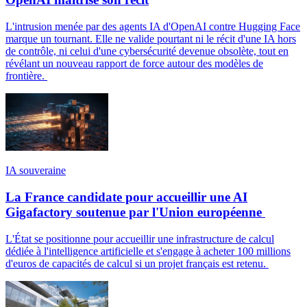
L'intrusion menée par des agents IA d'OpenAI contre Hugging Face
marque un tournant. Elle ne valide pourtant ni le récit d'une IA hors
de contrôle, ni celui d'une cybersécurité devenue obsolète, tout en
révélant un nouveau rapport de force autour des modèles de
frontière.
IA souveraine
La France candidate pour accueillir une AI
Gigafactory soutenue par l'Union européenne
L'État se positionne pour accueillir une infrastructure de calcul
dédiée à l'intelligence artificielle et s'engage à acheter 100 millions
d'euros de capacités de calcul si un projet français est retenu.