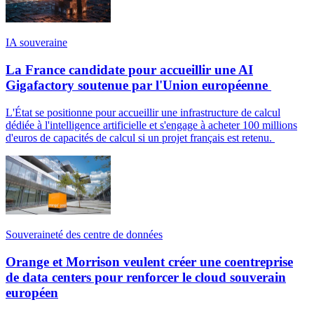
IA souveraine
La France candidate pour accueillir une AI
Gigafactory soutenue par l'Union européenne
L'État se positionne pour accueillir une infrastructure de calcul
dédiée à l'intelligence artificielle et s'engage à acheter 100 millions
d'euros de capacités de calcul si un projet français est retenu.
Souveraineté des centre de données
Orange et Morrison veulent créer une coentreprise
de data centers pour renforcer le cloud souverain
européen