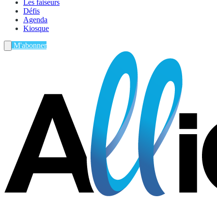
Les faiseurs
Défis
Agenda
Kiosque
M'abonner