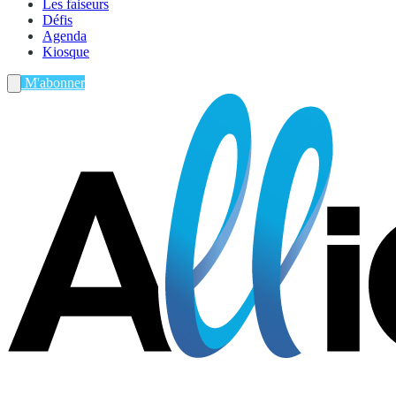
Les faiseurs
Défis
Agenda
Kiosque
M'abonner