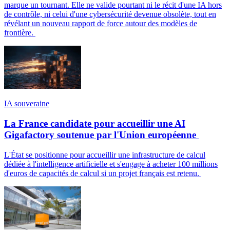
marque un tournant. Elle ne valide pourtant ni le récit d'une IA hors
de contrôle, ni celui d'une cybersécurité devenue obsolète, tout en
révélant un nouveau rapport de force autour des modèles de
frontière.
IA souveraine
La France candidate pour accueillir une AI
Gigafactory soutenue par l'Union européenne
L'État se positionne pour accueillir une infrastructure de calcul
dédiée à l'intelligence artificielle et s'engage à acheter 100 millions
d'euros de capacités de calcul si un projet français est retenu.