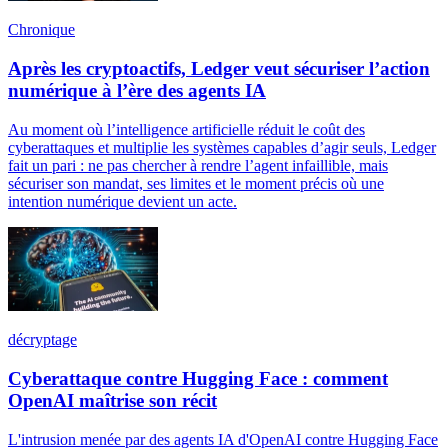
Chronique
Après les cryptoactifs, Ledger veut sécuriser l’action
numérique à l’ère des agents IA
Au moment où l’intelligence artificielle réduit le coût des
cyberattaques et multiplie les systèmes capables d’agir seuls, Ledger
fait un pari : ne pas chercher à rendre l’agent infaillible, mais
sécuriser son mandat, ses limites et le moment précis où une
intention numérique devient un acte.
décryptage
Cyberattaque contre Hugging Face : comment
OpenAI maîtrise son récit
L'intrusion menée par des agents IA d'OpenAI contre Hugging Face