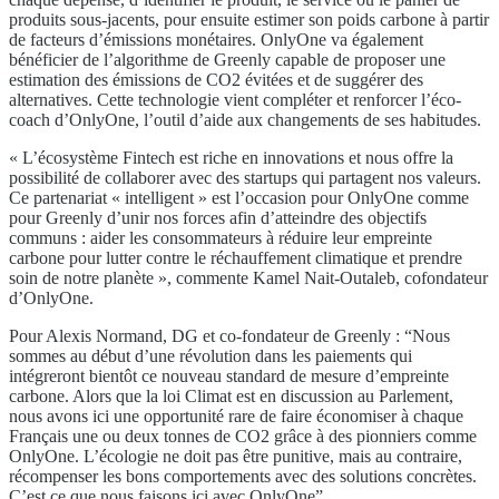
produits sous-jacents, pour ensuite estimer son poids carbone à partir
de facteurs d’émissions monétaires. OnlyOne va également
bénéficier de l’algorithme de Greenly capable de proposer une
estimation des émissions de CO2 évitées et de suggérer des
alternatives. Cette technologie vient compléter et renforcer l’éco-
coach d’OnlyOne, l’outil d’aide aux changements de ses habitudes.
« L’écosystème Fintech est riche en innovations et nous offre la
possibilité de collaborer avec des startups qui partagent nos valeurs.
Ce partenariat « intelligent » est l’occasion pour OnlyOne comme
pour Greenly d’unir nos forces afin d’atteindre des objectifs
communs : aider les consommateurs à réduire leur empreinte
carbone pour lutter contre le réchauffement climatique et prendre
soin de notre planète », commente Kamel Nait-Outaleb, cofondateur
d’OnlyOne.
Pour Alexis Normand, DG et co-fondateur de Greenly : “Nous
sommes au début d’une révolution dans les paiements qui
intégreront bientôt ce nouveau standard de mesure d’empreinte
carbone. Alors que la loi Climat est en discussion au Parlement,
nous avons ici une opportunité rare de faire économiser à chaque
Français une ou deux tonnes de CO2 grâce à des pionniers comme
OnlyOne. L’écologie ne doit pas être punitive, mais au contraire,
récompenser les bons comportements avec des solutions concrètes.
C’est ce que nous faisons ici avec OnlyOne”.