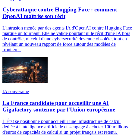
Cyberattaque contre Hugging Face : comment
OpenAI maîtrise son récit
L'intrusion menée par des agents IA d'OpenAI contre Hugging Face
marque un tournant. Elle ne valide pourtant ni le récit d'une IA hors
de contrôle, ni celui d'une cybersécurité devenue obsolète, tout en
révélant un nouveau rapport de force autour des modèles de
frontière.
IA souveraine
La France candidate pour accueillir une AI
Gigafactory soutenue par l'Union européenne
L'État se positionne pour accueillir une infrastructure de calcul
dédiée à l'intelligence artificielle et s'engage à acheter 100 millions
d'euros de capacités de calcul si un projet français est retenu.