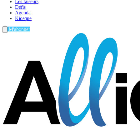
Les faiseurs
Défis
Agenda
Kiosque
M'abonner