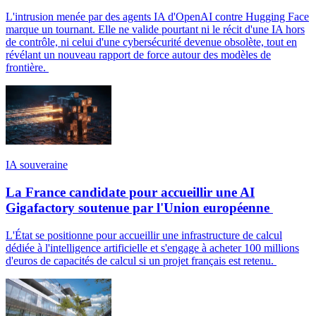
L'intrusion menée par des agents IA d'OpenAI contre Hugging Face
marque un tournant. Elle ne valide pourtant ni le récit d'une IA hors
de contrôle, ni celui d'une cybersécurité devenue obsolète, tout en
révélant un nouveau rapport de force autour des modèles de
frontière.
IA souveraine
La France candidate pour accueillir une AI
Gigafactory soutenue par l'Union européenne
L'État se positionne pour accueillir une infrastructure de calcul
dédiée à l'intelligence artificielle et s'engage à acheter 100 millions
d'euros de capacités de calcul si un projet français est retenu.