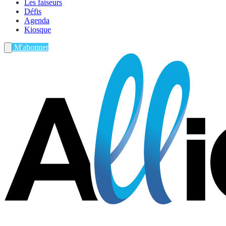
Les faiseurs
Défis
Agenda
Kiosque
M'abonner