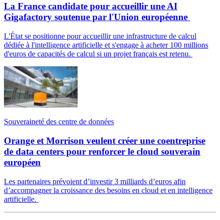
La France candidate pour accueillir une AI
Gigafactory soutenue par l'Union européenne
L'État se positionne pour accueillir une infrastructure de calcul
dédiée à l'intelligence artificielle et s'engage à acheter 100 millions
d'euros de capacités de calcul si un projet français est retenu.
Souveraineté des centre de données
Orange et Morrison veulent créer une coentreprise
de data centers pour renforcer le cloud souverain
européen
Les partenaires prévoient d’investir 3 milliards d’euros afin
d’accompagner la croissance des besoins en cloud et en intelligence
artificielle.