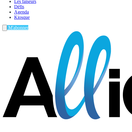
Les faiseurs
Défis
Agenda
Kiosque
M'abonner