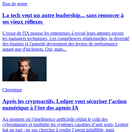
Bug de genre
La tech veut un autre leadership... sans renoncer à
ses vieux réflexes
L'essor de l'IA pousse les entreprises à revoir leurs attentes envers
les managers techniques. Les compétences relationnelles, la diversité
des équipes et l'autorité deviennent des leviers de performance
autant que d'inclusion. Oui, mais...
Chronique
Après les cryptoactifs, Ledger veut sécuriser l’action
numérique à l’ère des agents IA
Au moment où l’intelligence artificielle réduit le coût des
cyberattaques et multiplie les systèmes capables d’agir seuls, Ledger
fait un pari : ne pas chercher à rendre l’agent infaillible, mais