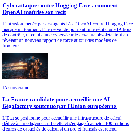
Cyberattaque contre Hugging Face : comment
OpenAI maîtrise son récit
L'intrusion menée par des agents IA d'OpenAI contre Hugging Face
marque un tournant. Elle ne valide pourtant ni le récit d'une IA hors
de contrôle, ni celui d'une cybersécurité devenue obsolète, tout en
révélant un nouveau rapport de force autour des modèles de
frontière.
IA souveraine
La France candidate pour accueillir une AI
Gigafactory soutenue par l'Union européenne
L'État se positionne pour accueillir une infrastructure de calcul
dédiée à l'intelligence artificielle et s'engage à acheter 100 millions
d'euros de capacités de calcul si un projet français est retenu.