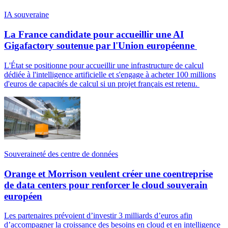
IA souveraine
La France candidate pour accueillir une AI
Gigafactory soutenue par l'Union européenne
L'État se positionne pour accueillir une infrastructure de calcul
dédiée à l'intelligence artificielle et s'engage à acheter 100 millions
d'euros de capacités de calcul si un projet français est retenu.
Souveraineté des centre de données
Orange et Morrison veulent créer une coentreprise
de data centers pour renforcer le cloud souverain
européen
Les partenaires prévoient d’investir 3 milliards d’euros afin
d’accompagner la croissance des besoins en cloud et en intelligence