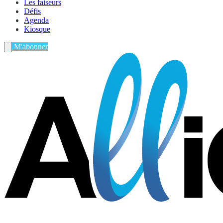
Les faiseurs
Défis
Agenda
Kiosque
M'abonner