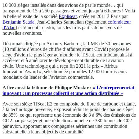
10 000 sièges installés dans des avions de par le monde… qui
transportent de 15 à 250 passagers et volent jusqu’à 6 heures ! Voilà
la belle réussite de la société
Expliseat
, créée en 2011 à Paris par
Benjamin Saada
, Jean-Charles Samuelian (également
cofondateur
d'Alan
) et Vincent Tejedor, tous les trois partis depuis vers de
nouvelles aventures.
Désormais dirigée par Amaury Barberot, la PME de 30 personnes
(10 millions d’euros de chiffre d’affaires avant-Covid) propose le
siège d'avion le plus léger au monde : le TiSeat, contribuant ainsi à
accélérer et à améliorer le développement durable de l'aviation
civile. Une technologie qui a reçu fin 2021 le prix « Airbus
Innovation Award », sélectionnée parmi les 12 000 fournisseurs
mondiaux du leader de l’aviation commerciale.
A lire aussi la tribune de Philippe Mustar :
« L’entrepreneuriat
innovant : un processus collectif et une action distribuée »
Avec son siège TiSeat E2 en composite de fibre de carbone et titane,
à la technologie brevetée, Expliseat réduit le poids de chaque siège
de 35%, ce qui représente une économie de 3 à 6% des émissions de
CO2 par passager et une réduction annuelle de 330 tonnes de C02
par avion, apportant aux compagnies aériennes une contribution
substantielle à leurs objectifs de durabilité.