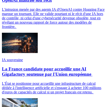
OpenAI maîtrise son récit
L'intrusion menée par des agents IA d'OpenAI contre Hugging Face
marque un tournant. Elle ne valide pourtant ni le récit d'une IA hors
de contrôle, ni celui d'une cybersécurité devenue obsolète, tout en
révélant un nouveau rapport de force autour des modèles de
frontière.
IA souveraine
La France candidate pour accueillir une AI
Gigafactory soutenue par l'Union européenne
L'État se positionne pour accueillir une infrastructure de calcul
dédiée à l'intelligence artificielle et s'engage à acheter 100 millions
d'euros de capacités de calcul si un projet français est retenu.