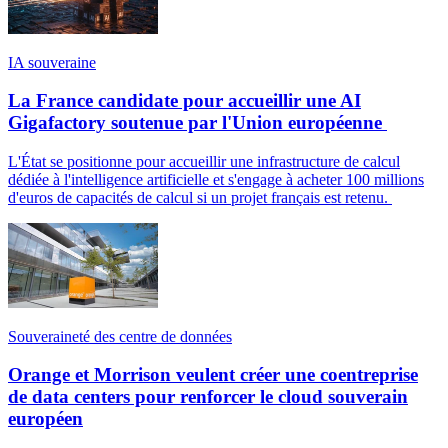
IA souveraine
La France candidate pour accueillir une AI
Gigafactory soutenue par l'Union européenne
L'État se positionne pour accueillir une infrastructure de calcul
dédiée à l'intelligence artificielle et s'engage à acheter 100 millions
d'euros de capacités de calcul si un projet français est retenu.
Souveraineté des centre de données
Orange et Morrison veulent créer une coentreprise
de data centers pour renforcer le cloud souverain
européen