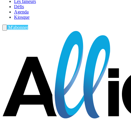
Les faiseurs
Défis
Agenda
Kiosque
M'abonner