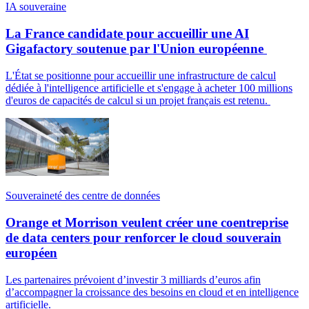
IA souveraine
La France candidate pour accueillir une AI
Gigafactory soutenue par l'Union européenne
L'État se positionne pour accueillir une infrastructure de calcul
dédiée à l'intelligence artificielle et s'engage à acheter 100 millions
d'euros de capacités de calcul si un projet français est retenu.
Souveraineté des centre de données
Orange et Morrison veulent créer une coentreprise
de data centers pour renforcer le cloud souverain
européen
Les partenaires prévoient d’investir 3 milliards d’euros afin
d’accompagner la croissance des besoins en cloud et en intelligence
artificielle.