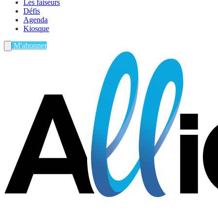
Les faiseurs
Défis
Agenda
Kiosque
M'abonner