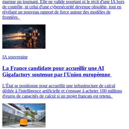
marque un tournant. Elle ne valide pourtant ni le récit d'une IA hors
de contrôle, ni celui d'une cybersécurité devenue obsolète, tout en
révélant un nouveau rapport de force autour des modèles de
frontière.
IA souveraine
La France candidate pour accueillir une AI
Gigafactory soutenue par l'Union européenne
L'État se positionne pour accueillir une infrastructure de calcul
dédiée à l'intelligence artificielle et s'engage à acheter 100 millions
d'euros de capacités de calcul si un projet français est retenu.