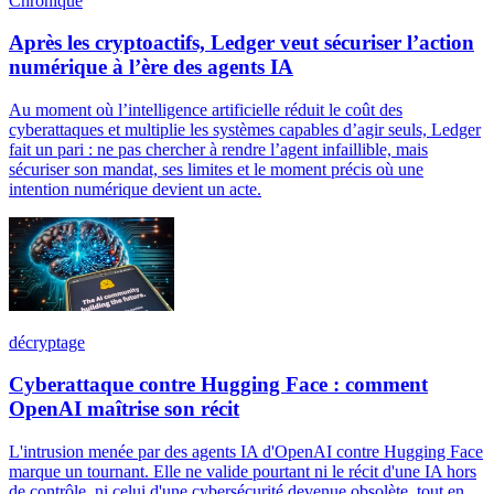
Chronique
Après les cryptoactifs, Ledger veut sécuriser l’action
numérique à l’ère des agents IA
Au moment où l’intelligence artificielle réduit le coût des
cyberattaques et multiplie les systèmes capables d’agir seuls, Ledger
fait un pari : ne pas chercher à rendre l’agent infaillible, mais
sécuriser son mandat, ses limites et le moment précis où une
intention numérique devient un acte.
décryptage
Cyberattaque contre Hugging Face : comment
OpenAI maîtrise son récit
L'intrusion menée par des agents IA d'OpenAI contre Hugging Face
marque un tournant. Elle ne valide pourtant ni le récit d'une IA hors
de contrôle, ni celui d'une cybersécurité devenue obsolète, tout en