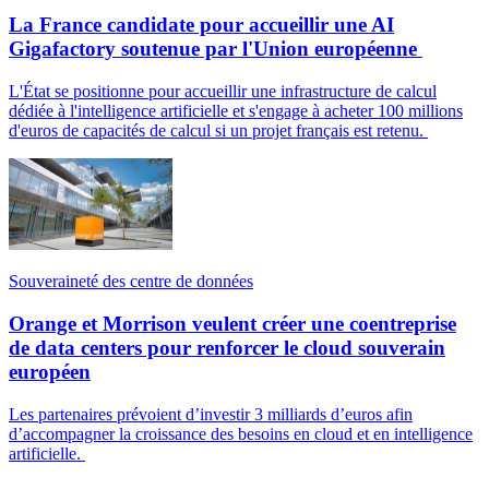
La France candidate pour accueillir une AI
Gigafactory soutenue par l'Union européenne
L'État se positionne pour accueillir une infrastructure de calcul
dédiée à l'intelligence artificielle et s'engage à acheter 100 millions
d'euros de capacités de calcul si un projet français est retenu.
Souveraineté des centre de données
Orange et Morrison veulent créer une coentreprise
de data centers pour renforcer le cloud souverain
européen
Les partenaires prévoient d’investir 3 milliards d’euros afin
d’accompagner la croissance des besoins en cloud et en intelligence
artificielle.