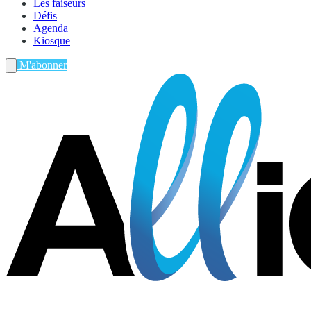
Les faiseurs
Défis
Agenda
Kiosque
M'abonner