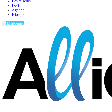
Les faiseurs
Défis
Agenda
Kiosque
M'abonner