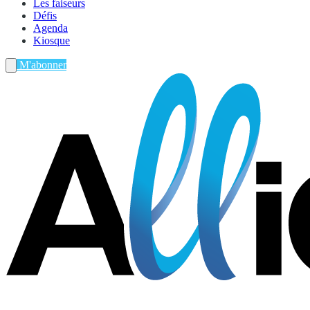
Les faiseurs
Défis
Agenda
Kiosque
M'abonner