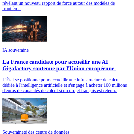
révélant un nouveau rapport de force autour des modèles de
frontière.
IA souveraine
La France candidate pour accueillir une AI
Gigafactory soutenue par l'Union européenne
L'État se positionne pour accueillir une infrastructure de calcul
dédiée à l'intelligence artificielle et s'engage à acheter 100 millions
d'euros de capacités de calcul si un projet français est retenu.
Souveraineté des centre de données