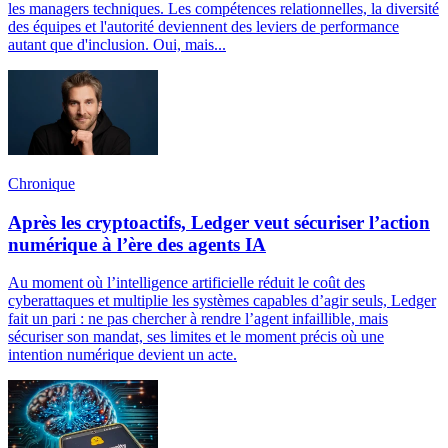
les managers techniques. Les compétences relationnelles, la diversité
des équipes et l'autorité deviennent des leviers de performance
autant que d'inclusion. Oui, mais...
Chronique
Après les cryptoactifs, Ledger veut sécuriser l’action
numérique à l’ère des agents IA
Au moment où l’intelligence artificielle réduit le coût des
cyberattaques et multiplie les systèmes capables d’agir seuls, Ledger
fait un pari : ne pas chercher à rendre l’agent infaillible, mais
sécuriser son mandat, ses limites et le moment précis où une
intention numérique devient un acte.