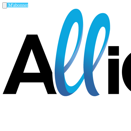
M'abonner