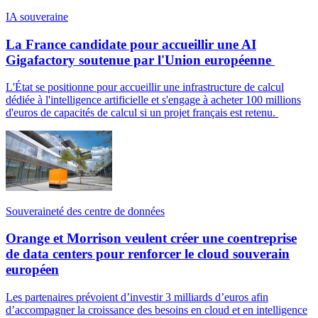
IA souveraine
La France candidate pour accueillir une AI
Gigafactory soutenue par l'Union européenne
L'État se positionne pour accueillir une infrastructure de calcul
dédiée à l'intelligence artificielle et s'engage à acheter 100 millions
d'euros de capacités de calcul si un projet français est retenu.
Souveraineté des centre de données
Orange et Morrison veulent créer une coentreprise
de data centers pour renforcer le cloud souverain
européen
Les partenaires prévoient d’investir 3 milliards d’euros afin
d’accompagner la croissance des besoins en cloud et en intelligence