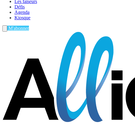
Les faiseurs
Défis
Agenda
Kiosque
M'abonner