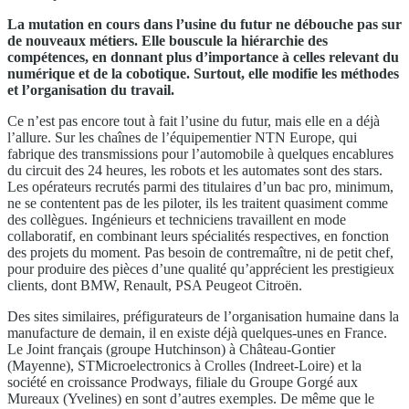
La mutation en cours dans l’usine du futur ne débouche pas sur
de nouveaux métiers. Elle bouscule la hiérarchie des
compétences, en donnant plus d’importance à celles relevant du
numérique et de la cobotique. Surtout, elle modifie les méthodes
et l’organisation du travail.
Ce n’est pas encore tout à fait l’usine du futur, mais elle en a déjà
l’allure. Sur les chaînes de l’équipementier NTN Europe, qui
fabrique des transmissions pour l’automobile à quelques encablures
du circuit des 24 heures, les robots et les automates sont des stars.
Les opérateurs recrutés parmi des titulaires d’un bac pro, minimum,
ne se contentent pas de les piloter, ils les traitent quasiment comme
des collègues. Ingénieurs et techniciens travaillent en mode
collaboratif, en combinant leurs spécialités respectives, en fonction
des projets du moment. Pas besoin de contremaître, ni de petit chef,
pour produire des pièces d’une qualité qu’apprécient les prestigieux
clients, dont BMW, Renault, PSA Peugeot Citroën.
Des sites similaires, préfigurateurs de l’organisation humaine dans la
manufacture de demain, il en existe déjà quelques-unes en France.
Le Joint français (groupe Hutchinson) à Château-Gontier
(Mayenne), STMicroelectronics à Crolles (Indreet-Loire) et la
société en croissance Prodways, filiale du Groupe Gorgé aux
Mureaux (Yvelines) en sont d’autres exemples. De même que le