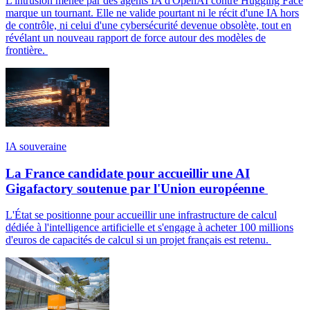
L'intrusion menée par des agents IA d'OpenAI contre Hugging Face
marque un tournant. Elle ne valide pourtant ni le récit d'une IA hors
de contrôle, ni celui d'une cybersécurité devenue obsolète, tout en
révélant un nouveau rapport de force autour des modèles de
frontière.
IA souveraine
La France candidate pour accueillir une AI
Gigafactory soutenue par l'Union européenne
L'État se positionne pour accueillir une infrastructure de calcul
dédiée à l'intelligence artificielle et s'engage à acheter 100 millions
d'euros de capacités de calcul si un projet français est retenu.