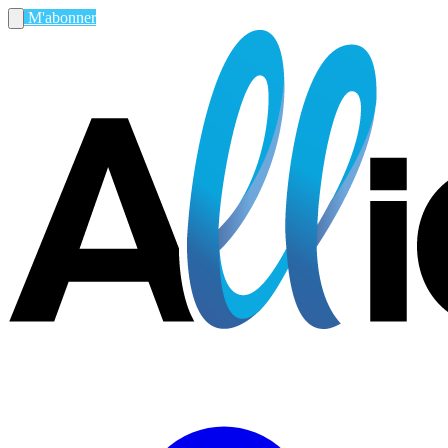
M'abonner