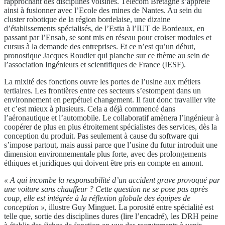
rapprochant des disciplines voisines. Télécom Bretagne s’apprête
ainsi à fusionner avec l’Ecole des mines de Nantes. Au sein du
cluster robotique de la région bordelaise, une dizaine
d’établissements spécialisés, de l’Estia à l’IUT de Bordeaux, en
passant par l’Ensab, se sont mis en réseau pour croiser modules et
cursus à la demande des entreprises. Et ce n’est qu’un début,
pronostique Jacques Roudier qui planche sur ce thème au sein de
l’association Ingénieurs et scientifiques de France (IESF).
La mixité des fonctions ouvre les portes de l’usine aux métiers
tertiaires. Les frontières entre ces secteurs s’estompent dans un
environnement en perpétuel changement. Il faut donc travailler vite
et c’est mieux à plusieurs. Cela a déjà commencé dans
l’aéronautique et l’automobile. Le collaboratif amènera l’ingénieur à
coopérer de plus en plus étroitement spécialistes des services, dès la
conception du produit. Pas seulement à cause du software qui
s’impose partout, mais aussi parce que l’usine du futur introduit une
dimension environnementale plus forte, avec des prolongements
éthiques et juridiques qui doivent être pris en compte en amont.
« A qui incombe la responsabilité d’un accident grave provoqué par
une voiture sans chauffeur ? Cette question ne se pose pas après
coup, elle est intégrée à la réflexion globale des équipes de
conception »
, illustre Guy Minguet. La porosité entre spécialité est
telle que, sortie des disciplines dures (lire l’encadré), les DRH peine