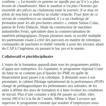
confirme :
« La montée en gamme ne signifie pas qu’il n’y a plus
besoin de chaudronnier. Mais le soudeur n’est plus l’homme qui
assemble des pièces au chalumeau toute la journée. Il se mue en
pilote de machine et maîtrise la réalité virtuelle. Pour faire de ce
niveau de compétences un standard, il y a un challenge de
formation pour les dix prochaines années »
, estime Simon Colas,
patron de Festo Didactic, filiale du constructeur de machines
industrielles Festo, spécialisée dans la commercialisation de
matériels pédagogiques. Depuis plusieurs mois, la société multiplie
les partenariats visant à créer des parcours en matière de robotique,
commandes de machines et réalité virtuelle à pour des niveaux allant
du CAP à l’ingénieur, en passant le bac pro et le master.
Collaboratif et pluridisciplinaire
L’enjeu de la formation apparaît dans tous les programmes publics
d’appui aux entreprises. En Aquitaine, le programme régional Usine
du futur ne se contente pas d’épauler les PME en quête de
financement pour passer à la cobotique. Il demande aussi à son
prestataire, le cabinet Pilotage opérationnel de la performance (POP)
chargé de prédiagnostiquer les prétendantes aux subsides, de les
aider à définir des axes de formation et à faire évoluer les conditions
de travail. Plus d’une centaine a déjà été passée au crible, elles
seront 200 d’ici à la fin de l’année. Même si Marc Lecouve qui
supervise le programme constate que nombre d’employeurs sous-