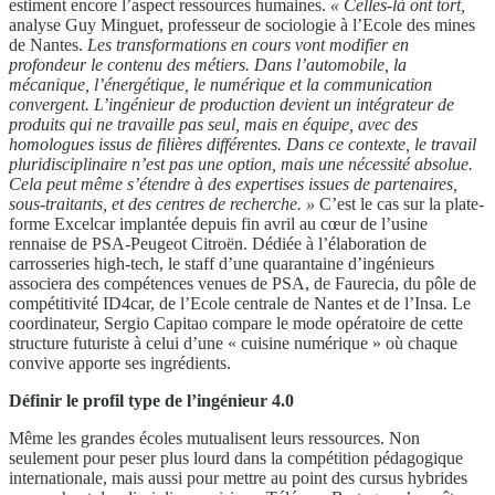
estiment encore l’aspect ressources humaines.
« Celles-là ont tort,
analyse Guy Minguet, professeur de sociologie à l’Ecole des mines
de Nantes.
Les transformations en cours vont modifier en
profondeur le contenu des métiers. Dans l’automobile, la
mécanique, l’énergétique, le numérique et la communication
convergent. L’ingénieur de production devient un intégrateur de
produits qui ne travaille pas seul, mais en équipe, avec des
homologues issus de filières différentes. Dans ce contexte, le travail
pluridisciplinaire n’est pas une option, mais une nécessité absolue.
Cela peut même s’étendre à des expertises issues de partenaires,
sous-traitants, et des centres de recherche. »
C’est le cas sur la plate-
forme Excelcar implantée depuis fin avril au cœur de l’usine
rennaise de PSA-Peugeot Citroën. Dédiée à l’élaboration de
carrosseries high-tech, le staff d’une quarantaine d’ingénieurs
associera des compétences venues de PSA, de Faurecia, du pôle de
compétitivité ID4car, de l’Ecole centrale de Nantes et de l’Insa. Le
coordinateur, Sergio Capitao compare le mode opératoire de cette
structure futuriste à celui d’une « cuisine numérique » où chaque
convive apporte ses ingrédients.
Définir le profil type de l’ingénieur 4.0
Même les grandes écoles mutualisent leurs ressources. Non
seulement pour peser plus lourd dans la compétition pédagogique
internationale, mais aussi pour mettre au point des cursus hybrides