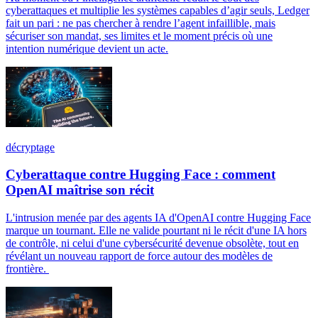
cyberattaques et multiplie les systèmes capables d’agir seuls, Ledger
fait un pari : ne pas chercher à rendre l’agent infaillible, mais
sécuriser son mandat, ses limites et le moment précis où une
intention numérique devient un acte.
décryptage
Cyberattaque contre Hugging Face : comment
OpenAI maîtrise son récit
L'intrusion menée par des agents IA d'OpenAI contre Hugging Face
marque un tournant. Elle ne valide pourtant ni le récit d'une IA hors
de contrôle, ni celui d'une cybersécurité devenue obsolète, tout en
révélant un nouveau rapport de force autour des modèles de
frontière.