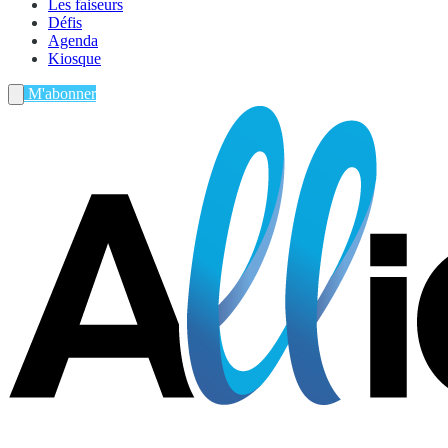
Les faiseurs
Défis
Agenda
Kiosque
M'abonner