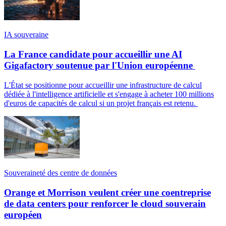
IA souveraine
La France candidate pour accueillir une AI
Gigafactory soutenue par l'Union européenne
L'État se positionne pour accueillir une infrastructure de calcul
dédiée à l'intelligence artificielle et s'engage à acheter 100 millions
d'euros de capacités de calcul si un projet français est retenu.
Souveraineté des centre de données
Orange et Morrison veulent créer une coentreprise
de data centers pour renforcer le cloud souverain
européen