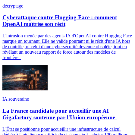
décryptage
Cyberattaque contre Hugging Face : comment
OpenAI maîtrise son récit
L'intrusion menée par des agents IA d'OpenAI contre Hugging Face
marque un tournant. Elle ne valide pourtant ni le récit d'une IA hors
de contrôle, ni celui d'une cybersécurité devenue obsolète, tout en
révélant un nouveau rapport de force autour des modèles de
frontière.
IA souveraine
La France candidate pour accueillir une AI
Gigafactory soutenue par l'Union européenne
L'État se positionne pour accueillir une infrastructure de calcul
dédiée à l'intelligence artificielle et s'engage à acheter 100 millions