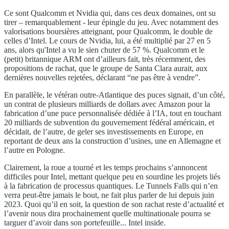
Ce sont Qualcomm et Nvidia qui, dans ces deux domaines, ont su
tirer – remarquablement - leur épingle du jeu. Avec notamment des
valorisations boursières atteignant, pour Qualcomm, le double de
celles d’Intel. Le cours de Nvidia, lui, a été multiplié par 27 en 5
ans, alors qu'Intel a vu le sien chuter de 57 %. Qualcomm et le
(petit) britannique ARM ont d’ailleurs fait, très récemment, des
propositions de rachat, que le groupe de Santa Clara aurait, aux
dernières nouvelles rejetées, déclarant “ne pas être à vendre”.
En parallèle, le vétéran outre-Atlantique des puces signait, d’un côté,
un contrat de plusieurs milliards de dollars avec Amazon pour la
fabrication d’une puce personnalisée dédiée à l’IA, tout en touchant
20 milliards de subvention du gouvernement fédéral américain, et
décidait, de l’autre, de geler ses investissements en Europe, en
reportant de deux ans la construction d’usines, une en Allemagne et
l’autre en Pologne.
Clairement, la roue a tourné et les temps prochains s’annoncent
difficiles pour Intel, mettant quelque peu en sourdine les projets liés
à la fabrication de processus quantiques. Le Tunnels Falls qui n’en
verra peut-être jamais le bout, ne fait plus parler de lui depuis juin
2023. Quoi qu’il en soit, la question de son rachat reste d’actualité et
l’avenir nous dira prochainement quelle multinationale pourra se
targuer d’avoir dans son portefeuille... Intel inside.