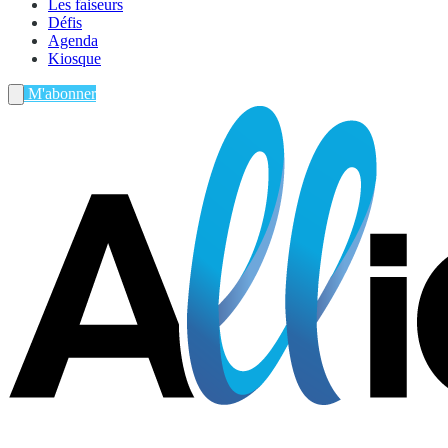
Les faiseurs
Défis
Agenda
Kiosque
M'abonner