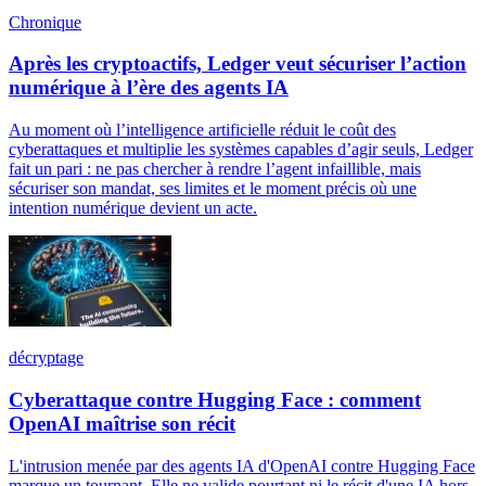
Chronique
Après les cryptoactifs, Ledger veut sécuriser l’action
numérique à l’ère des agents IA
Au moment où l’intelligence artificielle réduit le coût des
cyberattaques et multiplie les systèmes capables d’agir seuls, Ledger
fait un pari : ne pas chercher à rendre l’agent infaillible, mais
sécuriser son mandat, ses limites et le moment précis où une
intention numérique devient un acte.
décryptage
Cyberattaque contre Hugging Face : comment
OpenAI maîtrise son récit
L'intrusion menée par des agents IA d'OpenAI contre Hugging Face
marque un tournant. Elle ne valide pourtant ni le récit d'une IA hors