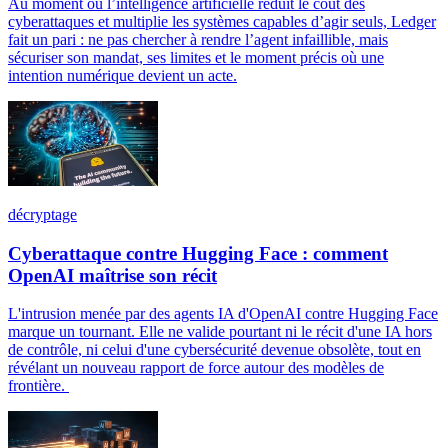
Au moment où l’intelligence artificielle réduit le coût des
cyberattaques et multiplie les systèmes capables d’agir seuls, Ledger
fait un pari : ne pas chercher à rendre l’agent infaillible, mais
sécuriser son mandat, ses limites et le moment précis où une
intention numérique devient un acte.
décryptage
Cyberattaque contre Hugging Face : comment
OpenAI maîtrise son récit
L'intrusion menée par des agents IA d'OpenAI contre Hugging Face
marque un tournant. Elle ne valide pourtant ni le récit d'une IA hors
de contrôle, ni celui d'une cybersécurité devenue obsolète, tout en
révélant un nouveau rapport de force autour des modèles de
frontière.