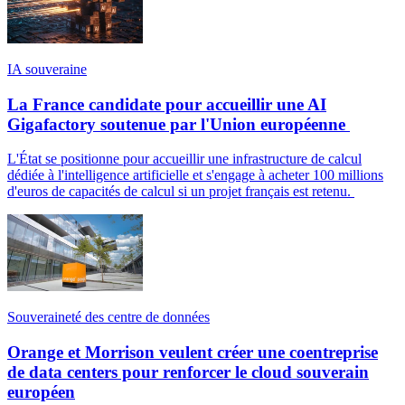
IA souveraine
La France candidate pour accueillir une AI
Gigafactory soutenue par l'Union européenne
L'État se positionne pour accueillir une infrastructure de calcul
dédiée à l'intelligence artificielle et s'engage à acheter 100 millions
d'euros de capacités de calcul si un projet français est retenu.
Souveraineté des centre de données
Orange et Morrison veulent créer une coentreprise
de data centers pour renforcer le cloud souverain
européen