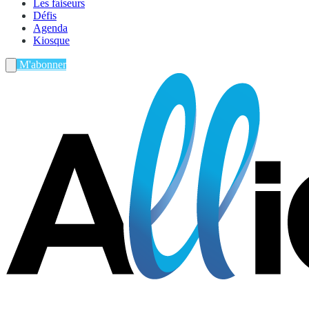
Les faiseurs
Défis
Agenda
Kiosque
M'abonner