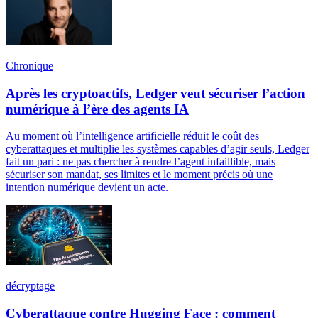
Chronique
Après les cryptoactifs, Ledger veut sécuriser l’action
numérique à l’ère des agents IA
Au moment où l’intelligence artificielle réduit le coût des
cyberattaques et multiplie les systèmes capables d’agir seuls, Ledger
fait un pari : ne pas chercher à rendre l’agent infaillible, mais
sécuriser son mandat, ses limites et le moment précis où une
intention numérique devient un acte.
décryptage
Cyberattaque contre Hugging Face : comment