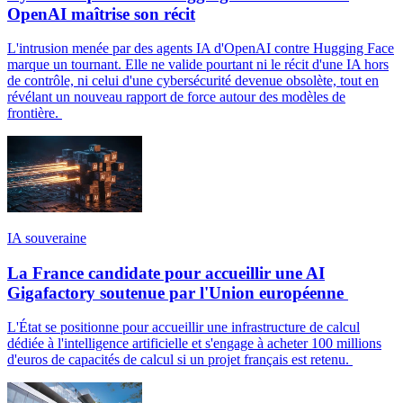
OpenAI maîtrise son récit
L'intrusion menée par des agents IA d'OpenAI contre Hugging Face
marque un tournant. Elle ne valide pourtant ni le récit d'une IA hors
de contrôle, ni celui d'une cybersécurité devenue obsolète, tout en
révélant un nouveau rapport de force autour des modèles de
frontière.
IA souveraine
La France candidate pour accueillir une AI
Gigafactory soutenue par l'Union européenne
L'État se positionne pour accueillir une infrastructure de calcul
dédiée à l'intelligence artificielle et s'engage à acheter 100 millions
d'euros de capacités de calcul si un projet français est retenu.