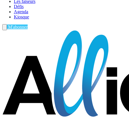
Les faiseurs
Défis
Agenda
Kiosque
M'abonner